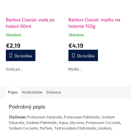
Barbus Classic voda po
Barbus Classic mydlo na
holení 60ml
holenie 150g
Skladom
Skladom
Priemerné
Priemerné
hodnotenie
hodnotenie
€2,19
€4,19
produktu
produktu
je
je
Do košíka
Do košíka
5,0
5,0
z
z
5
5
Voda po...
Mydlo...
hviezdičiek.
hviezdičiek.
Popis
Hodnotenie
Diskusia
Podrobný popis
Zloženie:
Potassium Stearate, Potassium Palmitate, Sodium
Stearate, Sodium Palmitate, Aqua, Glycerin, Potassium Cocoate,
Sodium Cocoate, Parfum, Tetrasodium Etidronate, Linalool,