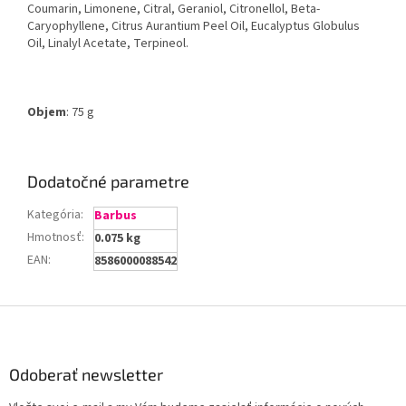
Coumarin, Limonene, Citral, Geraniol, Citronellol, Beta-
Caryophyllene, Citrus Aurantium Peel Oil, Eucalyptus Globulus
Oil, Linalyl Acetate, Terpineol.
Objem
: 75 g
Dodatočné parametre
Kategória
:
Barbus
Hmotnosť
:
0.075 kg
EAN
:
8586000088542
Z
á
p
ä
Odoberať newsletter
t