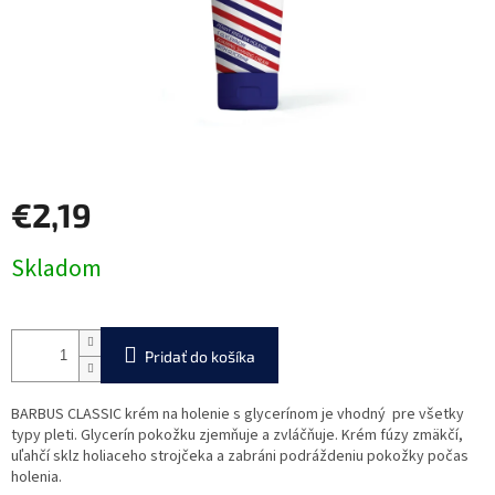
€2,19
Jednotková
Skladom
cena:
Pridať do košíka
BARBUS CLASSIC krém na holenie s glycerínom je vhodný pre všetky
typy pleti. Glycerín pokožku zjemňuje a zvláčňuje. Krém fúzy zmäkčí,
uľahčí sklz holiaceho strojčeka a zabráni podráždeniu pokožky počas
holenia.