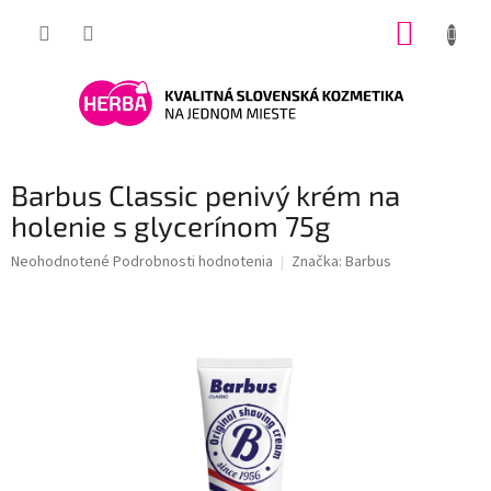
Prejsť
NÁKUP
na
obsah
KOŠÍK
Barbus Classic penivý krém na
holenie s glycerínom 75g
Priemerné
Neohodnotené
Podrobnosti hodnotenia
Značka:
Barbus
hodnotenie
produktu
je
0,0
z
5
hviezdičiek.