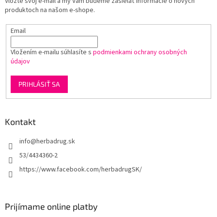
Vložte svoj e-mail a my Vám budeme zasielať informácie o nových
i
produktoch na našom e-shope.
e
Email
Vložením e-mailu súhlasíte s
podmienkami ochrany osobných
údajov
PRIHLÁSIŤ SA
Kontakt
info
@
herbadrug.sk
53/4434360-2
https://www.facebook.com/herbadrugSK/
Prijímame online platby