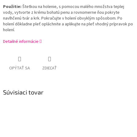
Použitie:
Štetkou na holenie, s pomocou malého množstva teplej
vody, vytvorte z krému bohatú penu a rovnomerne ňou pokryte
navlhčenú tvár a krk. Pokračujte v holení obvyklým spôsobom. Po
holení dôkladne pleť opláchnite a aplikujte na pleť vhodný prípravok po
holení.
Detailné informácie
OPÝTAŤ SA
ZDIEĽAŤ
Súvisiaci tovar