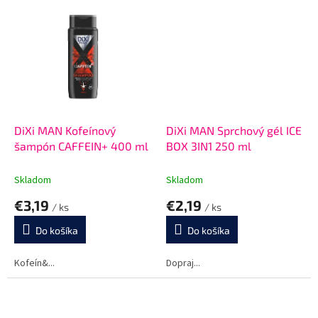
DiXi MAN Kofeínový
DiXi MAN Sprchový gél ICE
šampón CAFFEIN+ 400 ml
BOX 3IN1 250 ml
Skladom
Skladom
€3,19
€2,19
/ ks
/ ks
Do košíka
Do košíka
Kofeín&...
Dopraj...