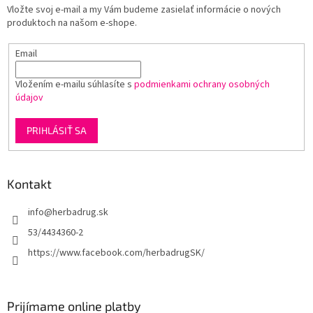
r
Vložte svoj e-mail a my Vám budeme zasielať informácie o nových
i
v
produktoch na našom e-shope.
e
k
y
Email
v
ý
p
Vložením e-mailu súhlasíte s
podmienkami ochrany osobných
i
údajov
s
u
PRIHLÁSIŤ SA
Kontakt
info
@
herbadrug.sk
53/4434360-2
https://www.facebook.com/herbadrugSK/
Prijímame online platby