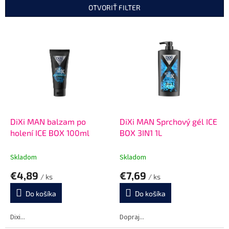
n
OTVORIŤ FILTER
i
e
V
p
ý
r
p
o
i
d
s
u
p
k
r
t
o
o
d
DiXi MAN balzam po
DiXi MAN Sprchový gél ICE
v
u
holení ICE BOX 100ml
BOX 3IN1 1L
k
t
Skladom
Skladom
o
€4,89
€7,69
v
/ ks
/ ks
Do košíka
Do košíka
Dixi...
Dopraj...