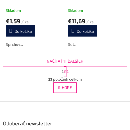
Skladom
Skladom
€1,59
€11,69
/ ks
/ ks
Do košíka
Do košíka
Sprchov...
Set...
NAČÍTAŤ 11 ĎALŠÍCH
S
1
2
t
O
r
23
položiek celkom
v
á
l
HORE
n
á
k
d
o
v
Z
a
a
c
á
n
i
p
i
e
ä
Odoberať newsletter
e
p
t