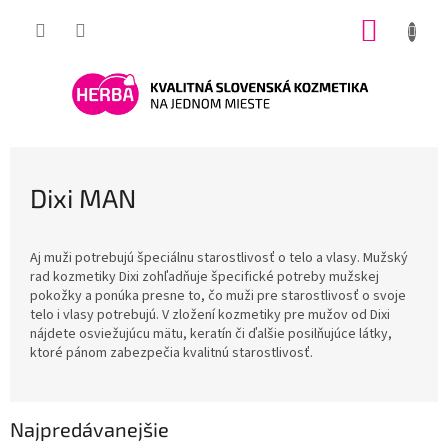
Prejsť
NÁKUP
na
obsah
KOŠÍK
Dixi MAN
Aj muži potrebujú špeciálnu starostlivosť o telo a vlasy. Mužský
rad kozmetiky Dixi zohľadňuje špecifické potreby mužskej
pokožky a ponúka presne to, čo muži pre starostlivosť o svoje
telo i vlasy potrebujú. V zložení kozmetiky pre mužov od Dixi
nájdete osviežujúcu mätu, keratín či ďalšie posilňujúce látky,
ktoré pánom zabezpečia kvalitnú starostlivosť.
Najpredávanejšie