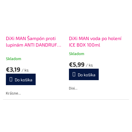
DiXi MAN Šampón proti
DiXi MAN voda po holení
lupinám ANTI DANDRUFF
ICE BOX 100ml
400 ml
Skladom
Priemerné
Skladom
hodnotenie
€5,99
/ ks
produktu
€3,19
/ ks
je
Do košíka
5,0
Do košíka
z
5
Dixi...
Krásne...
hviezdičiek.