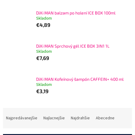
DiXi MAN balzam po holení ICE BOX 100ml
Skladom
€4,89
DiXi MAN Sprchový gél ICE BOX 3IN1 1L
Skladom
€7,69
DiXi MAN Kofeínový šampón CAFFEIN+ 400 ml
Skladom
€3,19
R
a
Najpredávanejšie
Najlacnejšie
Najdrahšie
Abecedne
d
e