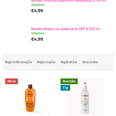
Nubian Hmla po opaľovaní upokojujúca 150 ml
l
Skladom
€4,99
Nubian Mlieko na opaľovanie SPF 6 200 ml
Skladom
€4,99
R
a
Najpredávanejšie
Najlacnejšie
Najdrahšie
Abecedne
d
e
V
n
Akcia
Novinka
ý
i
Tip
p
e
i
p
s
r
p
o
r
d