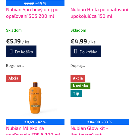
o
u
€9,29
–44 %
d
k
Nubian Sprchový olej po
Nubian Hmla po opaľovaní
u
t
opaľovaní SOS 200 ml
upokojujúca 150 ml
k
o
t
v
Skladom
Skladom
o
€5,19
€4,99
v
/ ks
/ ks
Do košíka
Do košíka
Regener...
Dopraj...
Akcia
Akcia
Novinka
Tip
€8,69
–42 %
€44,90
–33 %
Nubian Mlieko na
Nubian Glow kit -
opaľovanie SPF 6 200 ml
limitovaný set