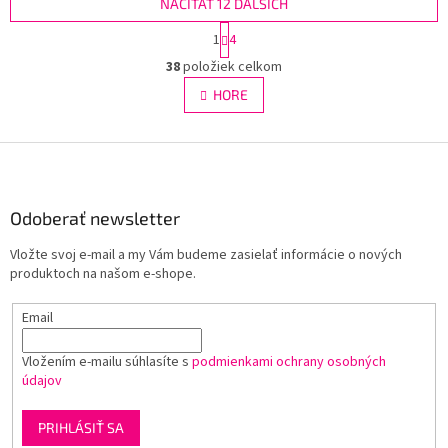
NAČÍTAŤ 12 ĎALŠÍCH
S
1
4
t
O
r
38
položiek celkom
v
á
l
HORE
n
á
k
d
o
v
Z
a
a
c
á
n
i
p
i
e
ä
Odoberať newsletter
e
p
t
r
Vložte svoj e-mail a my Vám budeme zasielať informácie o nových
i
v
produktoch na našom e-shope.
e
k
y
Email
v
ý
p
Vložením e-mailu súhlasíte s
podmienkami ochrany osobných
i
údajov
s
u
PRIHLÁSIŤ SA