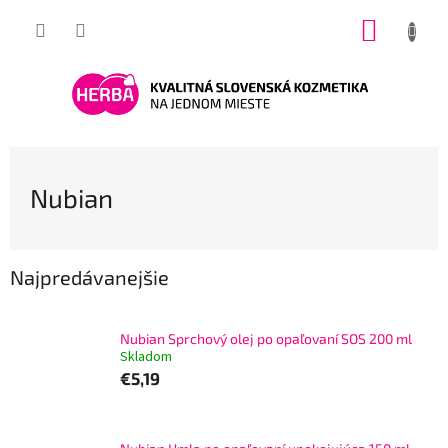
Prejsť
NÁKUP
na
obsah
KOŠÍK
Nubian
B
Najpredávanejšie
o
č
n
Nubian Sprchový olej po opaľovaní SOS 200 ml
ý
Skladom
p
€5,19
a
n
e