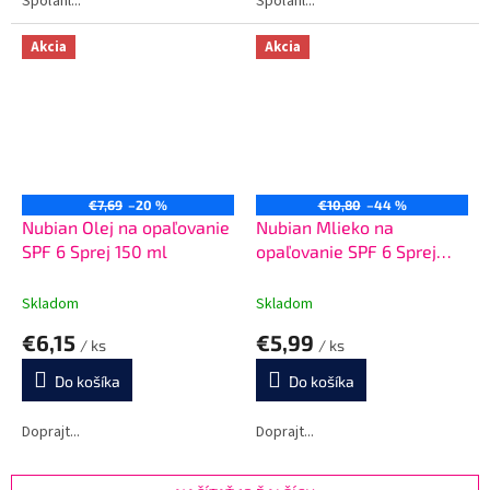
Spoľahl...
Spoľahl...
Akcia
Akcia
€7,69
–20 %
€10,80
–44 %
Nubian Olej na opaľovanie
Nubian Mlieko na
SPF 6 Sprej 150 ml
opaľovanie SPF 6 Sprej
200 ml
Skladom
Skladom
€6,15
€5,99
/ ks
/ ks
Do košíka
Do košíka
Doprajt...
Doprajt...