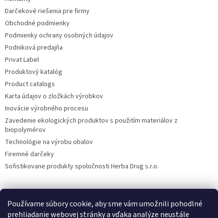
Darčekové riešenia pre firmy
Obchodné podmienky
Podmienky ochrany osobných údajov
Podniková predajňa
Privat Label
Produktový katalóg
Product catalogs
Karta údajov o zložkách výrobkov
Inovácie výrobného procesu
Zavedenie ekologických produktov s použitím materiálov z
biopolymérov
Technológie na výrobu obalov
Firemné darčeky
Sofistikovane produkty spoločnosti Herba Drug s.r.o.
Používame súbory cookie, aby sme vám umožnili pohodlné
DiXi
Carpathia Herbarium
Nubian
prehliadanie webovej stránky a vďaka analýze neustále