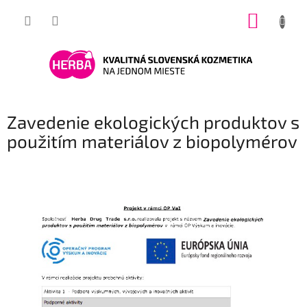
Prejsť
NÁKUP
na
obsah
KOŠÍK
Zavedenie ekologických produktov s
použitím materiálov z biopolymérov