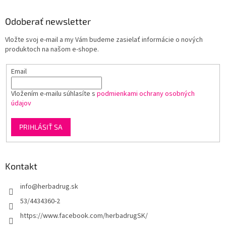
p
ä
Odoberať newsletter
t
Vložte svoj e-mail a my Vám budeme zasielať informácie o nových
i
produktoch na našom e-shope.
e
Email
Vložením e-mailu súhlasíte s
podmienkami ochrany osobných
údajov
PRIHLÁSIŤ SA
Kontakt
info
@
herbadrug.sk
53/4434360-2
https://www.facebook.com/herbadrugSK/