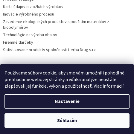
Karta údajov o zložkách výrobkov
Inovácie výrobného procesu
Zavedenie ekologických produktov s použitím materiálov z
biopolymérov
Technológie na výrobu obalov
Firemné darčeky
Sofistikovane produkty spoločnosti Herba Drug s.r.o.
Používame súbory cookie, aby sme vám umožnili pohodlné
DiXi
Carpathia Herbarium
Nubian
prehliadanie webovej stránky a vďaka analýze neustále
zlepšovali jej funkcie, výkon a použiteľnosť.
Viac informácií
Nastavenie
Vytvoril Shoptet
Súhlasím
Copyright 2026
Herba Drug
. Všetky práva vyhradené.