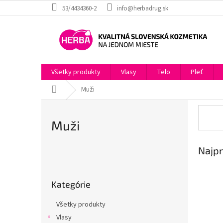
Prejsť
53/4434360-2
info@herbadrug.sk
na
obsah
Všetky produkty
Vlasy
Telo
Pleť
Domov
Muži
Muži
Najpr
B
o
Preskočiť
č
Kategórie
kategórie
n
ý
Všetky produkty
p
Vlasy
a