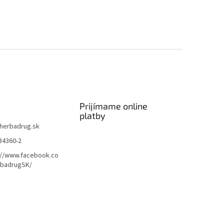
Prijímame online
platby
herbadrug.sk
34360-2
://www.facebook.co
badrugSK/