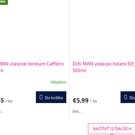
nka
MAN vlasové tonikum Caffein+
DiXi MAN voda po holení IC
ml
100ml
Skladom
Priemerné
hodnotenie
produktu
Do košíka
Do
45
€5,99
je
/ ks
/ ks
5,0
...
Dixi...
z
5
hviezdičiek.
NAČÍTAŤ 12 ĎALŠÍCH