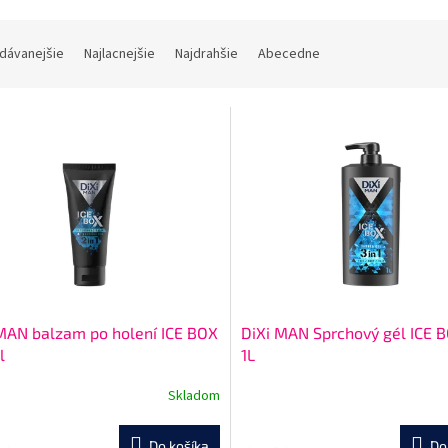
dávanejšie
Najlacnejšie
Najdrahšie
Abecedne
MAN balzam po holení ICE BOX
DiXi MAN Sprchový gél ICE B
l
1L
Skladom
Do košíka
Do