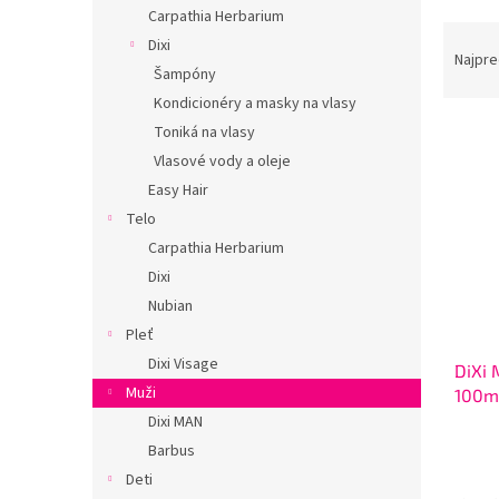
Carpathia Herbarium
n
R
e
Dixi
a
Najpre
l
Šampóny
d
Kondicionéry a masky na vlasy
e
V
n
Toniká na vlasy
ý
i
Vlasové vody a oleje
p
e
Easy Hair
i
p
Telo
s
r
Carpathia Herbarium
p
o
r
d
Dixi
o
u
Nubian
d
k
Pleť
u
t
Dixi Visage
DiXi 
k
o
Muži
100m
t
v
o
Dixi MAN
v
Barbus
Deti