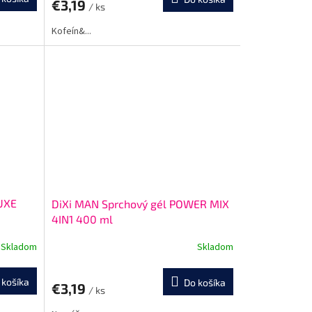
€3,19
/ ks
Kofeín&...
LUXE
DiXi MAN Sprchový gél POWER MIX
4IN1 400 ml
Skladom
Skladom
 košíka
Do košíka
€3,19
/ ks