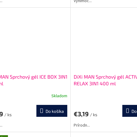
..
Výnimoč...
MAN Sprchový gél ICE BOX 3IN1
DiXi MAN Sprchový gél ACTI
ml
RELAX 3IN1 400 ml
Skladom
Do košíka
Do
19
€3,19
/ ks
/ ks
..
Prírodn...