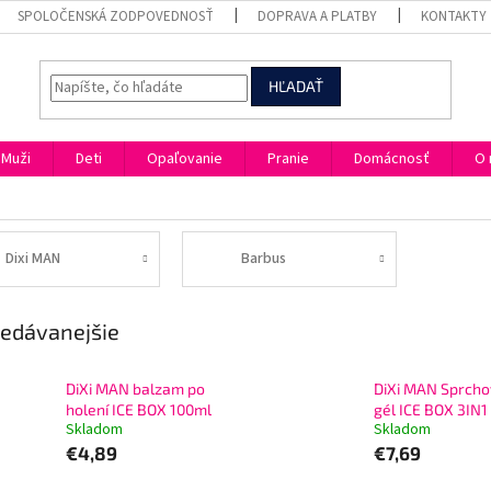
SPOLOČENSKÁ ZODPOVEDNOSŤ
DOPRAVA A PLATBY
KONTAKTY
HĽADAŤ
Muži
Deti
Opaľovanie
Pranie
Domácnosť
O 
Dixi MAN
Barbus
edávanejšie
DiXi MAN balzam po
DiXi MAN Sprcho
holení ICE BOX 100ml
gél ICE BOX 3IN1
Skladom
Skladom
€4,89
€7,69