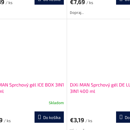
89
€7,69
/ ks
/ ks
Dopraj...
MAN Sprchový gél ICE BOX 3IN1
DiXi MAN Sprchový gél DE 
ml
3IN1 400 ml
Skladom
Do košíka
Do
19
€3,19
/ ks
/ ks