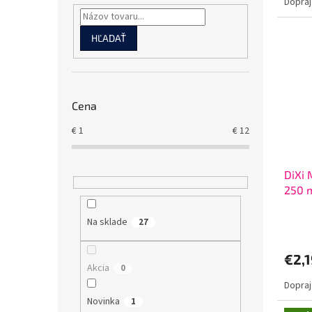
Dopraj.
HĽADAŤ
Cena
€
1
€
12
DiXi 
250 
Na sklade
27
€2,
Akcia
0
Dopraj.
Novinka
1