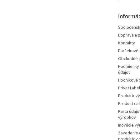
Informác
Spoločens
Doprava a p
Kontakty
Darčekové r
Obchodné 
Podmienky 
údajov
Podniková 
Privat Label
Produktový
Product ca
Karta údajo
výrobkov
Inovácie v
Zavedenie 
produktov 