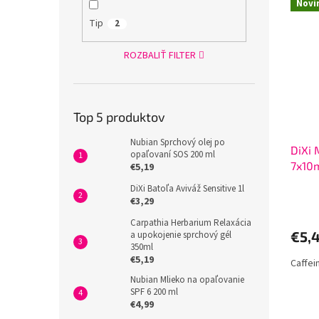
Novi
Tip
2
ROZBALIŤ FILTER
Top 5 produktov
Nubian Sprchový olej po
DiXi 
opaľovaní SOS 200 ml
7x10
€5,19
DiXi Batoľa Aviváž Sensitive 1l
€3,29
Carpathia Herbarium Relaxácia
€5,
a upokojenie sprchový gél
350ml
€5,19
Caffein
Nubian Mlieko na opaľovanie
SPF 6 200 ml
€4,99