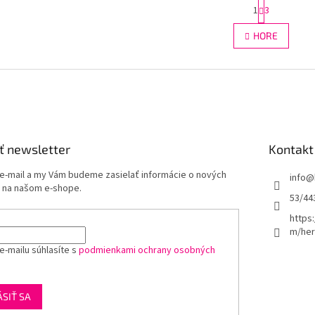
S
1
3
O
t
r
v
HORE
á
l
n
á
k
d
o
a
v
c
a
i
n
e
i
e
p
ť newsletter
Kontakt
r
v
 e-mail a my Vám budeme zasielať informácie o nových
k
info
@
 na našom e-shope.
y
53/44
v
ý
https
p
m/her
i
e-mailu súhlasíte s
podmienkami ochrany osobných
s
u
ÁSIŤ SA