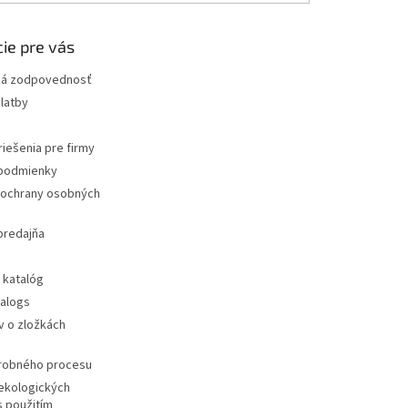
ie pre vás
ká zodpovednosť
latby
iešenia pre firmy
podmienky
ochrany osobných
predajňa
 katalóg
talogs
v o zložkách
ýrobného procesu
ekologických
s použitím