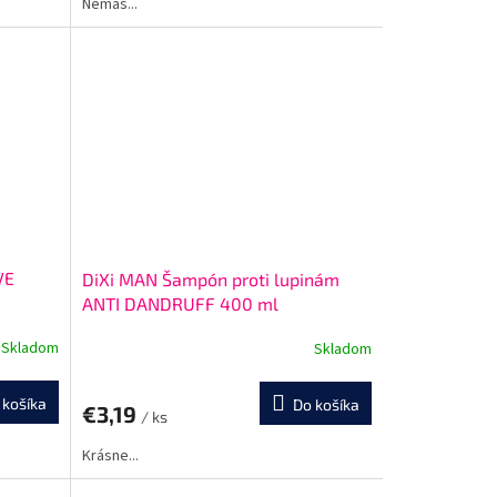
Nemáš...
VE
DiXi MAN Šampón proti lupinám
ANTI DANDRUFF 400 ml
Skladom
Skladom
 košíka
Do košíka
€3,19
/ ks
Krásne...