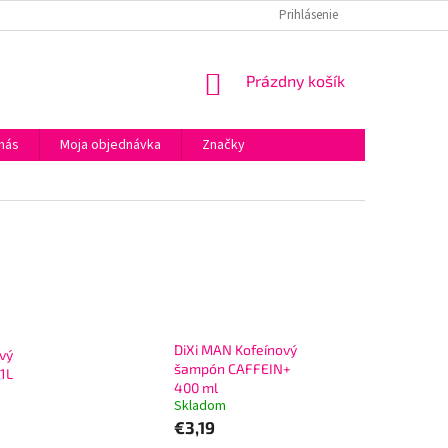
DARČEKOVÉ RIEŠENIA PRE FIRMY
OBCHODNÉ PODMIENKY
Prihlásenie
PO
NÁKUPNÝ
Prázdny košík
KOŠÍK
nás
Moja objednávka
Značky
DiXi MAN Kofeínový
vý
šampón CAFFEIN+
 1L
400 ml
Skladom
€3,19