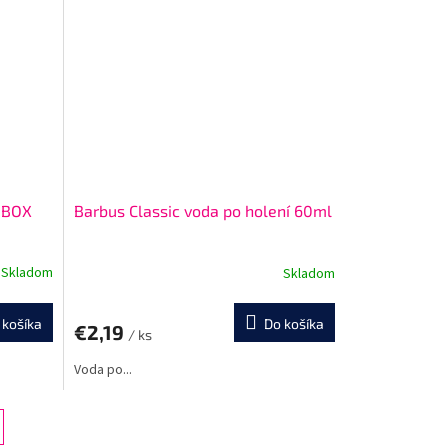
E BOX
Barbus Classic voda po holení 60ml
Skladom
Skladom
Priemerné
hodnotenie
produktu
 košíka
Do košíka
€2,19
je
/ ks
5,0
Voda po...
z
5
hviezdičiek.