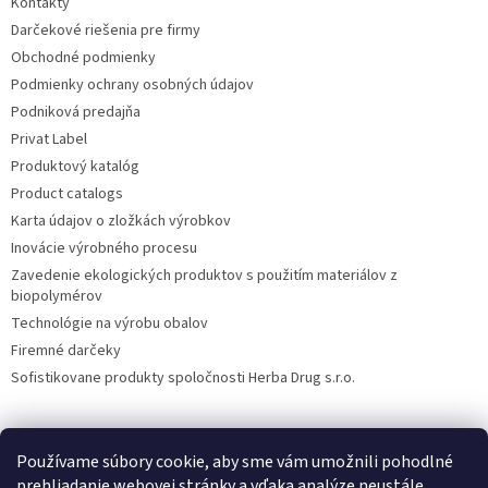
Kontakty
Darčekové riešenia pre firmy
Obchodné podmienky
Podmienky ochrany osobných údajov
Podniková predajňa
Privat Label
Produktový katalóg
Product catalogs
Karta údajov o zložkách výrobkov
Inovácie výrobného procesu
Zavedenie ekologických produktov s použitím materiálov z
biopolymérov
Technológie na výrobu obalov
Firemné darčeky
Sofistikovane produkty spoločnosti Herba Drug s.r.o.
Používame súbory cookie, aby sme vám umožnili pohodlné
DiXi
Carpathia Herbarium
Nubian
prehliadanie webovej stránky a vďaka analýze neustále