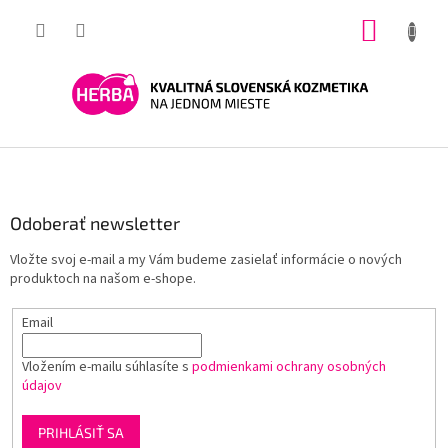
Prejsť
NÁKUP
na
obsah
KOŠÍK
Z
á
p
ä
Odoberať newsletter
t
Vložte svoj e-mail a my Vám budeme zasielať informácie o nových
i
produktoch na našom e-shope.
e
Email
Vložením e-mailu súhlasíte s
podmienkami ochrany osobných
údajov
PRIHLÁSIŤ SA