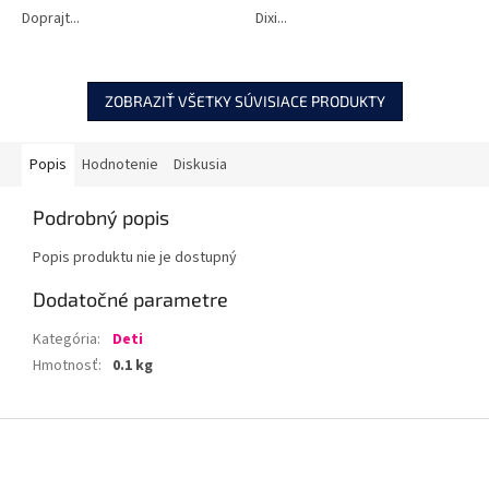
Doprajt...
Dixi...
ZOBRAZIŤ VŠETKY SÚVISIACE PRODUKTY
Popis
Hodnotenie
Diskusia
Podrobný popis
Popis produktu nie je dostupný
Dodatočné parametre
Kategória
:
Deti
Hmotnosť
:
0.1 kg
Z
á
p