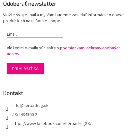
ä
Odoberať newsletter
t
Vložte svoj e-mail a my Vám budeme zasielať informácie o nových
i
produktoch na našom e-shope.
e
Email
Vložením e-mailu súhlasíte s
podmienkami ochrany osobných
údajov
PRIHLÁSIŤ SA
Kontakt
info
@
herbadrug.sk
53/4434360-2
https://www.facebook.com/herbadrugSK/