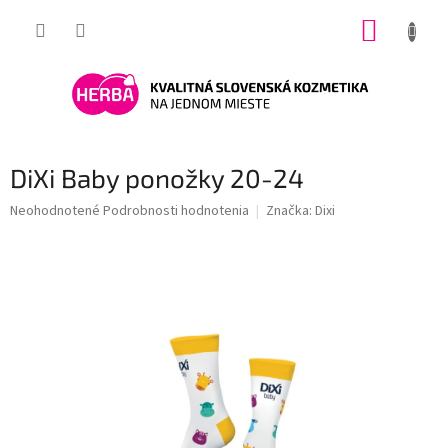
Prejsť
NÁKUP
na
obsah
KOŠÍK
DiXi Baby ponožky 20-24
Priemerné
Neohodnotené
Podrobnosti hodnotenia
Značka:
Dixi
hodnotenie
produktu
je
0,0
z
5
hviezdičiek.