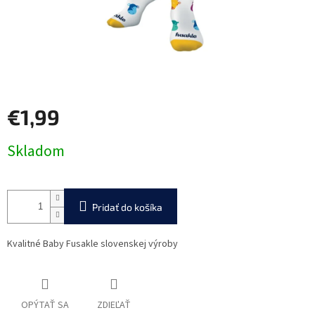
€1,99
Jednotková
Skladom
cena:
Pridať do košíka
Kvalitné Baby Fusakle slovenskej výroby
OPÝTAŤ SA
ZDIEĽAŤ