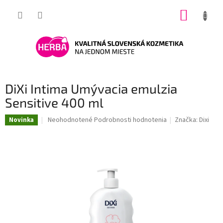
Prejsť
NÁKUP
na
obsah
KOŠÍK
DiXi Intima Umývacia emulzia
Sensitive 400 ml
Priemerné
Neohodnotené
Podrobnosti hodnotenia
Značka:
Dixi
Novinka
hodnotenie
produktu
je
0,0
z
5
hviezdičiek.