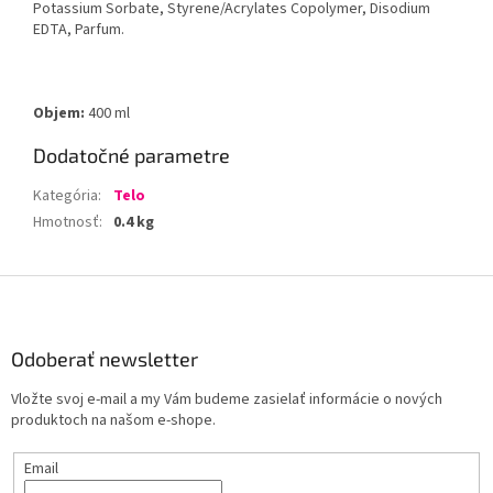
Potassium Sorbate, Styrene/Acrylates Copolymer, Disodium
EDTA, Parfum.
Objem:
400 ml
Dodatočné parametre
Kategória
:
Telo
Hmotnosť
:
0.4 kg
Z
á
p
ä
Odoberať newsletter
t
Vložte svoj e-mail a my Vám budeme zasielať informácie o nových
i
produktoch na našom e-shope.
e
Email