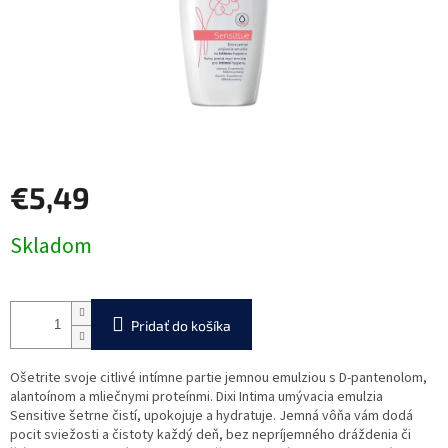
€5,49
Jednotková
Skladom
cena:
Pridať do košíka
Ošetrite svoje citlivé intímne partie jemnou emulziou s D-pantenolom,
alantoínom a mliečnymi proteínmi. Dixi Intima umývacia emulzia
Sensitive šetrne čistí, upokojuje a hydratuje. Jemná vôňa vám dodá
pocit sviežosti a čistoty každý deň, bez nepríjemného dráždenia či