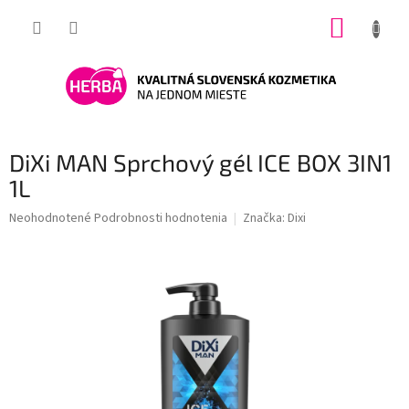
Prejsť
NÁKUP
na
obsah
KOŠÍK
DiXi MAN Sprchový gél ICE BOX 3IN1
1L
Priemerné
Neohodnotené
Podrobnosti hodnotenia
Značka:
Dixi
hodnotenie
produktu
je
0,0
z
5
hviezdičiek.