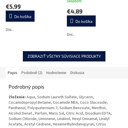
Skladom
hodnotenie
€5,99
produktu
€4,89
je
Do košíka
5,0
Do košíka
z
5
Dixi...
Dixi...
hviezdičiek.
ZOBRAZIŤ VŠETKY SÚVISIACE PRODUKTY
Popis
Podobné (2)
Hodnotenie
Diskusia
Podrobný popis
Zloženie:
A
qua, Sodium Laureth Sulfate, Glycerin,
Cocamidopropyl Betaine, Cocamide MEA, Coco Glucoside,
Panthenol, Polyquaternium-7, Sodium Benzoate, Menthol,
Alcohol Denat., Parfum, Maris Sal, Citric Acid, Disodium EDTA,
Sodium Chloride, Limonene, Linalool, Hexyl Cinnamal, Linalyl
Acetate, Acetyl Cedrene, Hexamethylindanopyran, Citrus