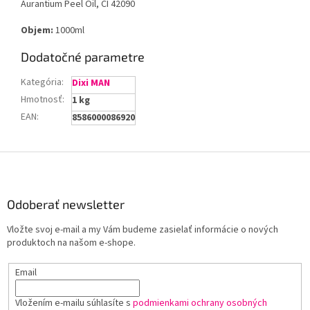
Aurantium Peel Oil, CI 42090
Objem:
1000ml
Dodatočné parametre
Kategória
:
Dixi MAN
Hmotnosť
:
1 kg
EAN
:
8586000086920
Z
á
p
ä
Odoberať newsletter
t
Vložte svoj e-mail a my Vám budeme zasielať informácie o nových
i
produktoch na našom e-shope.
e
Email
Vložením e-mailu súhlasíte s
podmienkami ochrany osobných