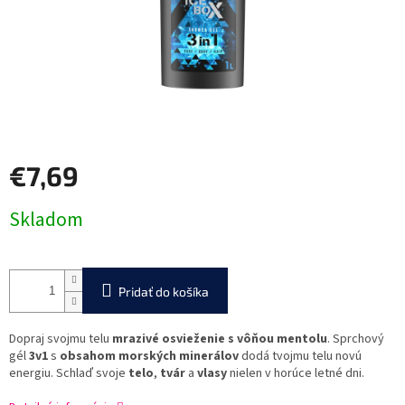
€7,69
Jednotková
Skladom
cena:
Pridať do košíka
Dopraj svojmu telu
mrazivé osvieženie s vôňou mentolu
. Sprchový
gél
3v1
s
obsahom morských minerálov
dodá tvojmu telu novú
energiu. Schlaď svoje
telo
,
tvár
a
vlasy
nielen v horúce letné dni.