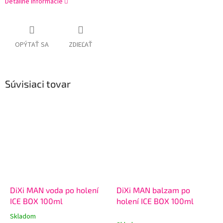
Detailné informácie
OPÝTAŤ SA
ZDIEĽAŤ
Súvisiaci tovar
DiXi MAN voda po holení
DiXi MAN balzam po
ICE BOX 100ml
holení ICE BOX 100ml
Skladom
Priemerné