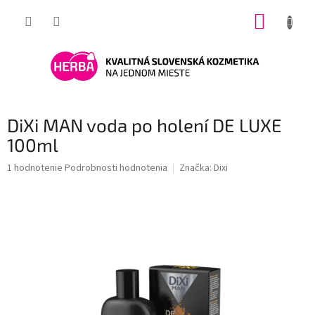
Prejsť
NÁKUP
na
obsah
KOŠÍK
DiXi MAN voda po holení DE LUXE
100ml
Priemerné
1 hodnotenie
Podrobnosti hodnotenia
Značka:
Dixi
hodnotenie
produktu
je
5,0
z
5
hviezdičiek.