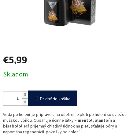
€5,99
Jednotková
Skladom
cena:
Pridať do košíka
Voda po holení je prípravok na ošetrenie pleti po holení so sviežou
mužskou vôňou. Obsahuje účinné látky –
mentol, alantoín
a
bisabolol
. Má príjemný chladivý účinok na pleť, sťahuje póry a
napomáha regenerácii pokožky po holení.