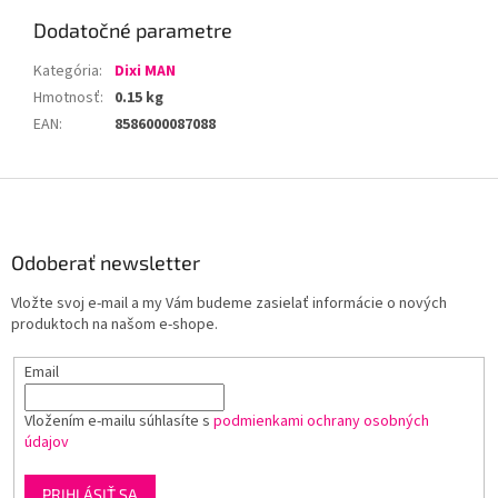
Dodatočné parametre
Kategória
:
Dixi MAN
Hmotnosť
:
0.15 kg
EAN
:
8586000087088
Z
á
p
ä
Odoberať newsletter
t
Vložte svoj e-mail a my Vám budeme zasielať informácie o nových
i
produktoch na našom e-shope.
e
Email
Vložením e-mailu súhlasíte s
podmienkami ochrany osobných
údajov
PRIHLÁSIŤ SA