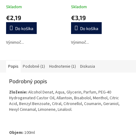
Skladom
Skladom
€2,19
€3,19
Do košíka
Do košíka
Výnimoč...
Výnimoč...
Popis
Podobné (1)
Hodnotenie (1)
Diskusia
Podrobný popis
Zloženie:
Alcohol Denat, Aqua, Glycerin, Parfum, PEG-40
Hydrogenated Castor Oil, Allantoin, Bisabolol, Menthol, Citric
Acid, Benzyl Benzoate, Citral, Citronellol, Coumarin, Geraniol,
Hexyl Cinnamal, Limonene, Linalool.
Objem:
100ml