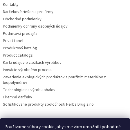
Kontakty
Darčekové riešenia pre firmy
Obchodné podmienky
Podmienky ochrany osobných údajov
Podniková predajňa
Privat Label
Produktový katalóg
Product catalogs
Karta údajov o zložkách výrobkov
Inovácie výrobného procesu
Zavedenie ekologických produktov s použitím materiálov z
biopolymérov
Technológie na výrobu obalov
Firemné darčeky
Sofistikovane produkty spoločnosti Herba Drug s.r.o.
Používame súbory cookie, aby sme vám umožnili pohodlné
DiXi
Carpathia Herbarium
Nubian