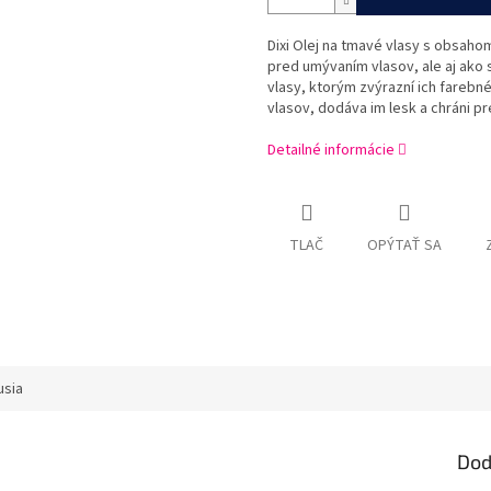
Dixi Olej na tmavé vlasy s obsah
pred umývaním vlasov, ale aj ako 
vlasy, ktorým zvýrazní ich fareb
vlasov, dodáva im lesk a chráni pr
Detailné informácie
TLAČ
OPÝTAŤ SA
usia
Dod