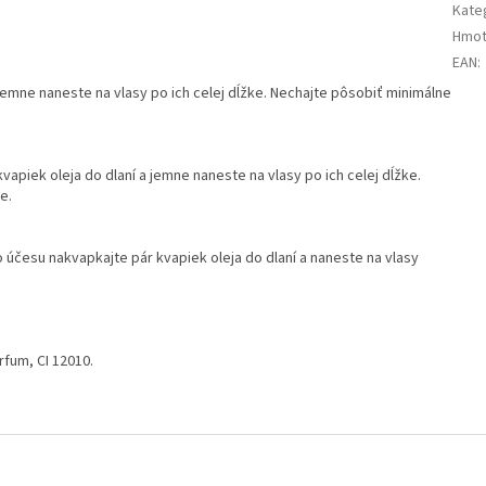
Kate
Hmot
EAN
:
 jemne naneste na vlasy po ich celej dĺžke. Nechajte pôsobiť minimálne
apiek oleja do dlaní a jemne naneste na vlasy po ich celej dĺžke.
e.
o účesu nakvapkajte pár kvapiek oleja do dlaní a naneste na vlasy
arfum, CI 12010.