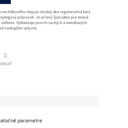
om nechtíkového oleja je vhodný ako regeneračná kúra
stylingový prípravok. Je určený špeciálne pre tmavé
né odtiene. Vyhladzuje povrch suchých a namáhaných
ed vonkajšími vplyvmi.
ZDIEĽAŤ
atočné parametre