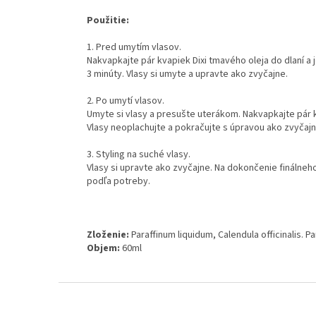
Použitie:
1. Pred umytím vlasov.
Nakvapkajte pár kvapiek Dixi tmavého oleja do dlaní a
3 minúty. Vlasy si umyte a upravte ako zvyčajne.
2. Po umytí vlasov.
Umyte si vlasy a presušte uterákom. Nakvapkajte pár kv
Vlasy neoplachujte a pokračujte s úpravou ako zvyčajn
3. Styling na suché vlasy.
Vlasy si upravte ako zvyčajne. Na dokončenie finálneh
podľa potreby.
Zloženie:
Paraffinum liquidum, Calendula officinalis. P
Objem:
60ml
Z
á