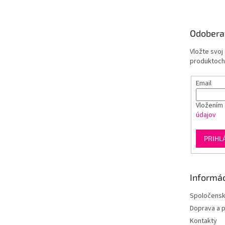
p
ä
t
Odobera
i
e
Vložte svoj
produktoch
Email
Vložením 
údajov
PRIHL
Informác
Spoločens
Doprava a p
Kontakty