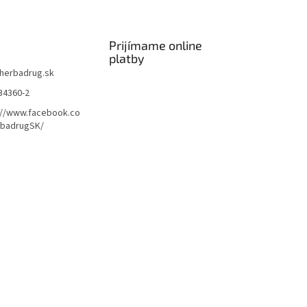
Prijímame online
platby
herbadrug.sk
34360-2
://www.facebook.co
badrugSK/