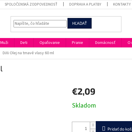
SPOLOČENSKÁ ZODPOVEDNOSŤ
DOPRAVA A PLATBY
KONTAKTY
HĽADAŤ
Muži
Deti
Opaľovanie
Pranie
Domácnosť
O 
DiXi Olej na tmavé vlasy 60 ml
l
€2,09
Jednotková
Skladom
cena:
Pridať do koš