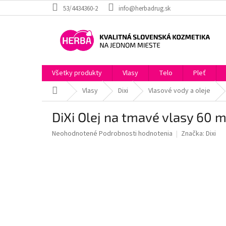
Prejsť
53/4434360-2
info@herbadrug.sk
na
obsah
Všetky produkty
Vlasy
Telo
Pleť
Domov
Vlasy
Dixi
Vlasové vody a oleje
DiXi Olej na tmavé vlasy 60 m
Priemerné
Neohodnotené
Podrobnosti hodnotenia
Značka:
Dixi
hodnotenie
produktu
je
0,0
z
5
hviezdičiek.