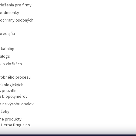
iešenia pre firmy
podmienky
ochrany osobných
predajňa
 katalóg
talogs
v o zložkách
ýrobného procesu
ekologických
s použitím
 z biopolymérov
e na výrobu obalov
rčeky
ane produkty
 Herba Drug s.r.o.