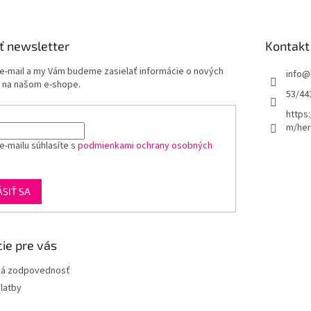
ť newsletter
Kontakt
 e-mail a my Vám budeme zasielať informácie o nových
info
@
 na našom e-shope.
53/44
https
m/her
e-mailu súhlasíte s
podmienkami ochrany osobných
ÁSIŤ SA
ie pre vás
ká zodpovednosť
latby