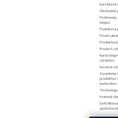
Darčekové r
Obchodné 
Podmienky 
údajov
Podniková 
Privat Label
Produktový
Product ca
Karta údajo
výrobkov
Inovácie v
Zavedenie 
produktov 
materiálov
Technológi
Firemné da
Sofistikov
spoločnosti