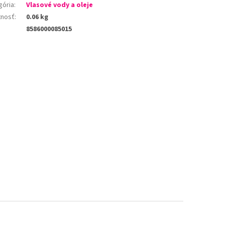
gória
:
Vlasové vody a oleje
nosť
:
0.06 kg
8586000085015