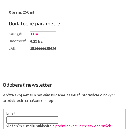
Objem:
250 ml
Dodatočné parametre
Kategória
:
Telo
Hmotnosť
:
0.25 kg
EAN
:
8586000085626
Z
á
p
ä
Odoberať newsletter
t
Vložte svoj e-mail a my Vám budeme zasielať informácie o nových
i
produktoch na našom e-shope.
e
Email
Vložením e-mailu súhlasíte s
podmienkami ochrany osobných