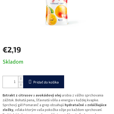
€2,19
Jednotková
Skladom
cena:
Pridať do košíka
Extrakt z citrusov
a
avokádový olej
urobia z vášho sprchovania
zážitok. Bohatá pena, šťavnatá vôňa a energia v každej kvapke.
Sprchový gél Pomaranč a grep obsahujú
hydratačné
a
zvláčňujúce
zložky
, vďaka ktorým vaša pokožka ožije po každom sprchovaní.