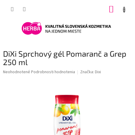
Prejsť
NÁKUP
na
obsah
KOŠÍK
DiXi Sprchový gél Pomaranč a Grep
250 ml
Priemerné
Neohodnotené
Podrobnosti hodnotenia
Značka:
Dixi
hodnotenie
produktu
je
0,0
z
5
hviezdičiek.