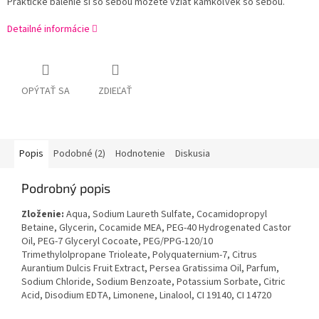
Praktické balenie si so sebou môžete vziať kamkoľvek so sebou.
Detailné informácie
OPÝTAŤ SA
ZDIEĽAŤ
Popis
Podobné (2)
Hodnotenie
Diskusia
Podrobný popis
Zloženie:
Aqua, Sodium Laureth Sulfate, Cocamidopropyl
Betaine, Glycerin, Cocamide MEA, PEG-40 Hydrogenated Castor
Oil, PEG-7 Glyceryl Cocoate, PEG/PPG-120/10
Trimethylolpropane Trioleate, Polyquaternium-7, Citrus
Aurantium Dulcis Fruit Extract, Persea Gratissima Oil, Parfum,
Sodium Chloride, Sodium Benzoate, Potassium Sorbate, Citric
Acid, Disodium EDTA, Limonene, Linalool, CI 19140, CI 14720