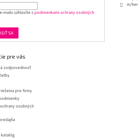
m/her
e-mailu súhlasíte s
podmienkami ochrany osobných
ÁSIŤ SA
ie pre vás
ká zodpovednosť
latby
iešenia pre firmy
podmienky
ochrany osobných
predajňa
 katalóg