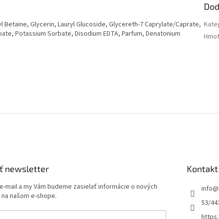
Dod
Betaine, Glycerin, Lauryl Glucoside, Glycereth-7 Caprylate/Caprate,
Kate
zoate, Potassium Sorbate, Disodium EDTA, Parfum, Denatonium
Hmot
ť newsletter
Kontakt
 e-mail a my Vám budeme zasielať informácie o nových
info
@
 na našom e-shope.
53/44
https