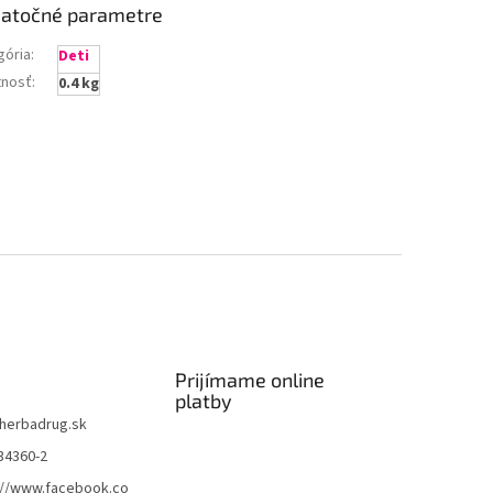
atočné parametre
gória
:
Deti
nosť
:
0.4 kg
Prijímame online
platby
herbadrug.sk
34360-2
://www.facebook.co