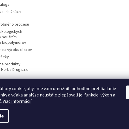
talogs
v o zložkách
ýrobného procesu
ekologických
s použitím
 z biopolymérov
e na výrobu obalov
rčeky
ane produkty
 Herba Drug s.r.o.
úbory cookie, aby sme vám umožnili pohodlné prehliadanie
DiXi
Carpathia Herbarium
Nubian
nky a vďaka analýze neustále zlepšovali jej funkcie, výkon a
ť.
Viac informácií
ie