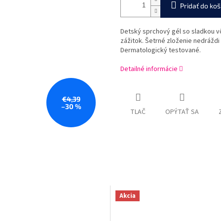
Pridať do koš
Detský sprchový gél so sladkou v
zážitok. Šetrné zloženie nedráždi
Dermatologický testované.
Detailné informácie
€4,39
–30 %
TLAČ
OPÝTAŤ SA
Akcia