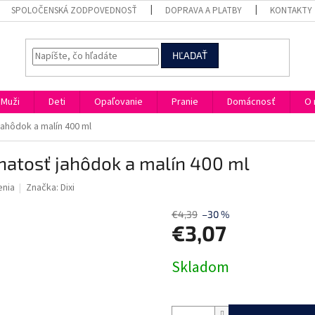
SPOLOČENSKÁ ZODPOVEDNOSŤ
DOPRAVA A PLATBY
KONTAKTY
HĽADAŤ
Muži
Deti
Opaľovanie
Pranie
Domácnosť
O 
jahôdok a malín 400 ml
vnatosť jahôdok a malín 400 ml
enia
Značka:
Dixi
€4,39
–30 %
€3,07
Jednotková
Skladom
cena: