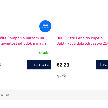
€3,19
–30 %
vište Šampón a balzam na
DiXi Svište Pena do kúpeľa
Šťavnatosť jahôdok a malín
Bublinkové dobrodružstvo 25
l
Skladom
né
nie
u
3
€2,23
Do košíka
Do 
.
Aj vaše...
iek.
iskusia