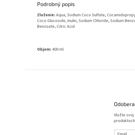
Podrobný popis
Zloženie:
Aqua, Sodium Coco Sulfate, Cocamidopropyl 
Coco Glucoside, Inulin, Sodium Chloride, Sodium Ben
Benzoate, Citric Acid
Objem:
400 ml
Z
á
p
ä
t
Odobera
i
e
Vložte svoj
produktoch
Email