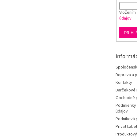
Vložením 
údajov
PRIHL
Informác
Spoločens
Doprava a p
Kontakty
Darčekové r
Obchodné 
Podmienky 
údajov
Podniková 
Privat Label
Produktový