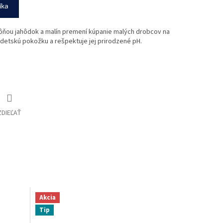
íka
ôňou jahôdok a malín premení kúpanie malých drobcov na
 detskú pokožku a rešpektuje jej prirodzené pH.
ZDIEĽAŤ
Akcia
Tip