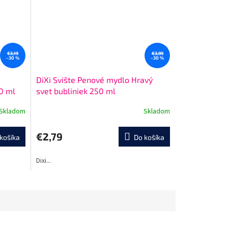
€3,19
€3,99
–30 %
–30 %
DiXi Svište Penové mydlo Hravý
0 ml
svet bubliniek 250 ml
Skladom
Skladom
Priemerné
hodnotenie
produktu
€2,79
košíka
Do košíka
je
5,0
Dixi...
z
5
hviezdičiek.