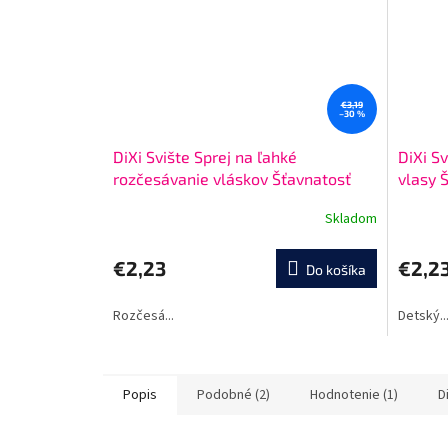
€3,19
–30 %
DiXi Svište Sprej na ľahké
DiXi S
rozčesávanie vláskov Šťavnatosť
vlasy 
jahôdok a malín 150 ml
250 m
Skladom
Priemerné
Priemer
hodnotenie
hodnote
produktu
produkt
€2,23
€2,2
Do košíka
je
je
5,0
5,0
Rozčesá...
Detský..
z
z
5
5
hviezdičiek.
hviezdič
Popis
Podobné (2)
Hodnotenie (1)
D