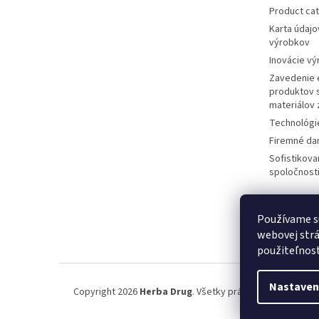
Product ca
Karta údajo
výrobkov
Inovácie v
Zavedenie 
produktov 
materiálov
Technológi
Firemné da
Sofistikov
spoločnosti
Používame s
webovej strá
použiteľnos
Nastaven
Copyright 2026
Herba Drug
. Všetky práva vyhradené.