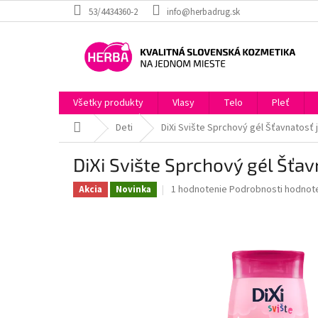
Prejsť
53/4434360-2
info@herbadrug.sk
na
obsah
Všetky produkty
Vlasy
Telo
Pleť
Domov
Deti
DiXi Svište Sprchový gél Šťavnatosť 
DiXi Svište Sprchový gél Šťa
Priemerné
1 hodnotenie
Podrobnosti hodnot
Akcia
Novinka
hodnotenie
produktu
je
5,0
z
5
hviezdičiek.