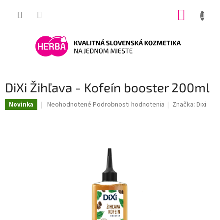
Prejsť
NÁKUP
na
obsah
KOŠÍK
DiXi Žihľava - Kofeín booster 200ml
Priemerné
Neohodnotené
Podrobnosti hodnotenia
Značka:
Dixi
Novinka
hodnotenie
produktu
je
0,0
z
5
hviezdičiek.