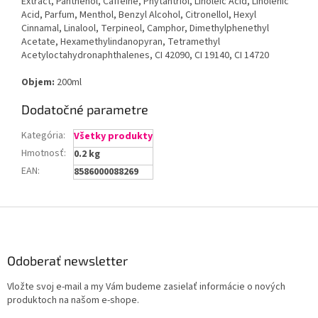
Extract, Panthenol, Caffeine, Phytantriol, Linoleic Acid, Linolenic
Acid, Parfum, Menthol, Benzyl Alcohol, Citronellol, Hexyl
Cinnamal, Linalool, Terpineol, Camphor, Dimethylphenethyl
Acetate, Hexamethylindanopyran, Tetramethyl
Acetyloctahydronaphthalenes, CI 42090, CI 19140, CI 14720
Objem:
200ml
Dodatočné parametre
Kategória
:
Všetky produkty
Hmotnosť
:
0.2 kg
EAN
:
8586000088269
Z
á
p
ä
Odoberať newsletter
t
Vložte svoj e-mail a my Vám budeme zasielať informácie o nových
i
produktoch na našom e-shope.
e