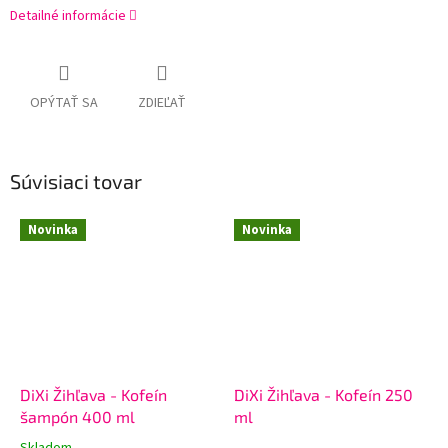
Detailné informácie
OPÝTAŤ SA
ZDIEĽAŤ
Súvisiaci tovar
Novinka
Novinka
DiXi Žihľava - Kofeín
DiXi Žihľava - Kofeín 250
šampón 400 ml
ml
Skladom