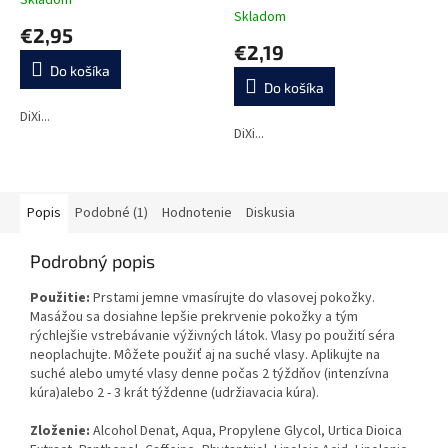
Priemerné
Skladom
hodnotenie
€2,95
produktu
€2,19
je
Do košíka
3,0
Do košíka
z
5
DiXi...
DiXi...
hviezdičiek.
Popis
Podobné (1)
Hodnotenie
Diskusia
Podrobný popis
Použitie:
Prstami jemne vmasírujte do vlasovej pokožky.
Masážou sa dosiahne lepšie prekrvenie pokožky a tým
rýchlejšie vstrebávanie výživných látok. Vlasy po použití séra
neoplachujte. Môžete použiť aj na suché vlasy. Aplikujte na
suché alebo umyté vlasy denne počas 2 týždňov (intenzívna
kúra)alebo 2 - 3 krát týždenne (udržiavacia kúra).
Zloženie:
A
lcohol Denat, Aqua, Propylene Glycol, Urtica Dioica