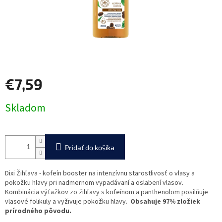
€7,59
Jednotková
Skladom
cena:
Pridať do košíka
Dixi Žihľava - kofeín booster na intenzívnu starostlivosť o vlasy a
pokožku hlavy pri nadmernom vypadávaní a oslabení vlasov.
Kombinácia výťažkov zo žihľavy s kofeínom a panthenolom posilňuje
vlasové folikuly a vyživuje pokožku hlavy.
Obsahuje 97% zložiek
prírodného pôvodu.