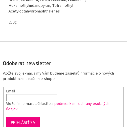
Hexamethylindanopyran, Tetramethyl
Acetyloctahydronaphthalenes
250g
Z
á
p
ä
Odoberať newsletter
t
Vložte svoj e-mail a my Vám budeme zasielať informácie o nových
i
produktoch na našom e-shope.
e
Email
Vložením e-mailu súhlasíte s
podmienkami ochrany osobných
údajov
PRIHLÁSIŤ SA