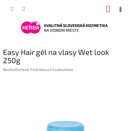
Prejsť
NÁKUP
na
obsah
KOŠÍK
Easy Hair gél na vlasy Wet look
250g
Priemerné
Neohodnotené
Podrobnosti hodnotenia
hodnotenie
produktu
je
0,0
z
5
hviezdičiek.