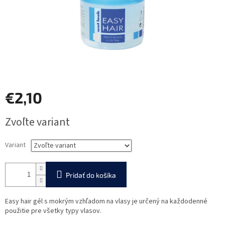
€2,10
Jednotková
Zvoľte variant
cena:
Variant
Pridať do košíka
Easy hair gél s mokrým vzhľadom na vlasy je určený na každodenné
použitie pre všetky typy vlasov.