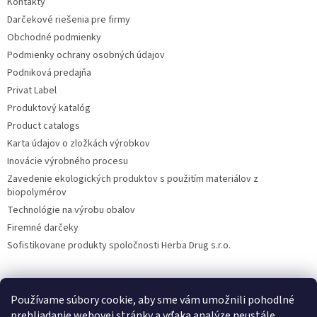
Kontakty
Darčekové riešenia pre firmy
Obchodné podmienky
Podmienky ochrany osobných údajov
Podniková predajňa
Privat Label
Produktový katalóg
Product catalogs
Karta údajov o zložkách výrobkov
Inovácie výrobného procesu
Zavedenie ekologických produktov s použitím materiálov z
biopolymérov
Technológie na výrobu obalov
Firemné darčeky
Sofistikovane produkty spoločnosti Herba Drug s.r.o.
Používame súbory cookie, aby sme vám umožnili pohodlné
DiXi
Carpathia Herbarium
Nubian
prehliadanie webovej stránky a vďaka analýze neustále