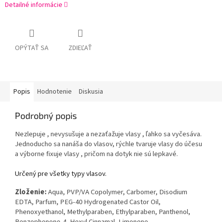
Detailné informácie
OPÝTAŤ SA
ZDIEĽAŤ
Popis
Hodnotenie
Diskusia
Podrobný popis
Nezlepuje , nevysušuje a nezaťažuje vlasy , ľahko sa vyčesáva.
Jednoducho sa nanáša do vlasov, rýchle tvaruje vlasy do účesu
a výborne fixuje vlasy , pričom na dotyk nie sú lepkavé.
Určený pre všetky typy vlasov.
Zloženie:
Aqua, PVP/VA Copolymer, Carbomer, Disodium
EDTA, Parfum, PEG-40 Hydrogenated Castor Oil,
Phenoxyethanol, Methylparaben, Ethylparaben, Panthenol,
Benzophenone-4, Hexyl Cinnamal, Limonene,