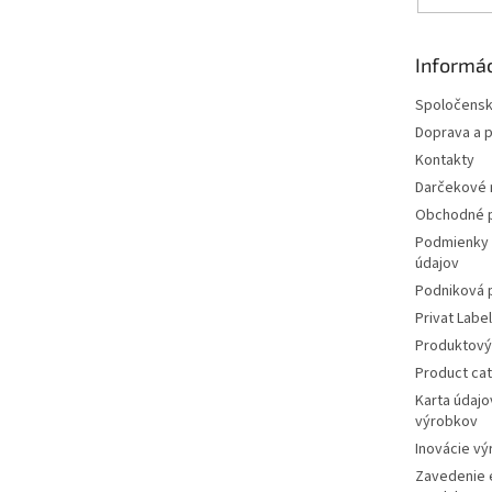
Informác
Spoločens
Doprava a p
Kontakty
Darčekové r
Obchodné 
Podmienky 
údajov
Podniková 
Privat Label
Produktový
Product ca
Karta údajo
výrobkov
Inovácie v
Zavedenie 