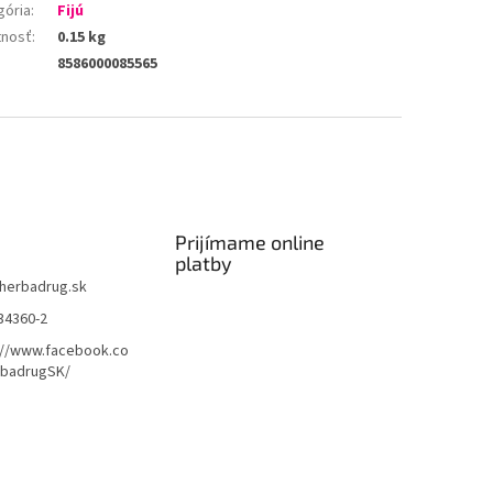
gória
:
Fijú
nosť
:
0.15 kg
8586000085565
Prijímame online
platby
herbadrug.sk
34360-2
://www.facebook.co
badrugSK/