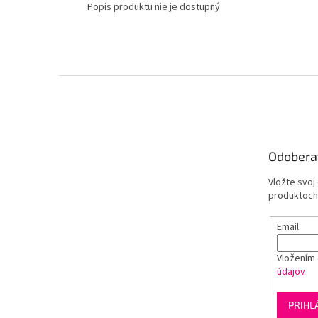
Popis produktu nie je dostupný
Z
á
p
ä
t
Odobera
i
e
Vložte svoj
produktoch
Email
Vložením 
údajov
PRIHL