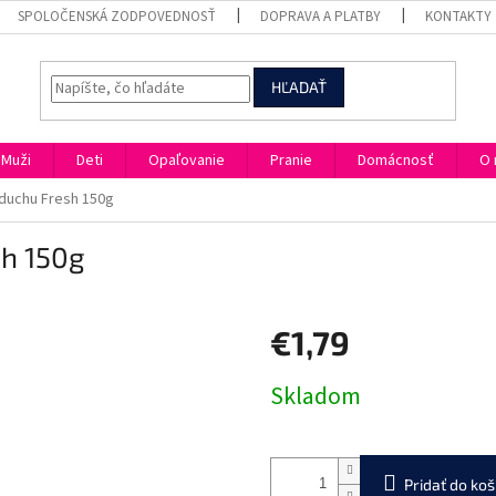
SPOLOČENSKÁ ZODPOVEDNOSŤ
DOPRAVA A PLATBY
KONTAKTY
HĽADAŤ
Muži
Deti
Opaľovanie
Pranie
Domácnosť
O 
duchu Fresh 150g
sh 150g
€1,79
Jednotková
Skladom
cena:
Pridať do koš