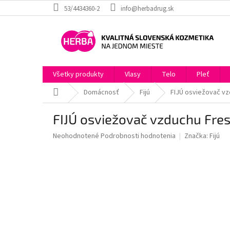
Prejsť
53/4434360-2
info@herbadrug.sk
na
obsah
Všetky produkty
Vlasy
Telo
Pleť
Domov
Domácnosť
Fijú
FIJÚ osviežovač vz
FIJÚ osviežovač vzduchu Fre
Priemerné
Neohodnotené
Podrobnosti hodnotenia
Značka:
Fijú
hodnotenie
produktu
je
0,0
z
5
hviezdičiek.