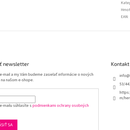
Kate
Hmot
EAN
:
ť newsletter
Kontakt
 e-mail a my Vám budeme zasielať informácie o nových
info
@
 na našom e-shope.
53/44
https
m/her
e-mailu súhlasíte s
podmienkami ochrany osobných
ÁSIŤ SA