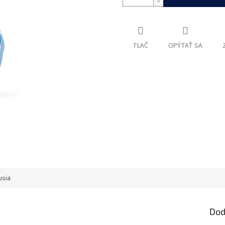
TLAČ
OPÝTAŤ SA
usia
Dod