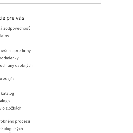
ie pre vás
ká zodpovednosť
latby
iešenia pre firmy
podmienky
ochrany osobných
predajňa
 katalóg
talogs
v o zložkách
ýrobného procesu
ekologických