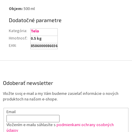
Objem:
500 ml
Dodatočné parametre
Kategória
:
Telo
Hmotnosť
:
0.5 kg
EAN
:
8586000086036
Z
á
p
ä
Odoberať newsletter
t
Vložte svoj e-mail a my Vám budeme zasielať informácie o nových
i
produktoch na našom e-shope.
e
Email
Vložením e-mailu súhlasíte s
podmienkami ochrany osobných
údajov