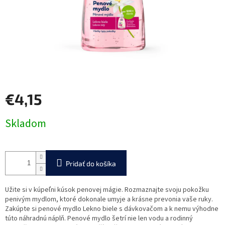
€4,15
Jednotková
Skladom
cena:
Pridať do košíka
Užite si v kúpeľni kúsok penovej mágie. Rozmaznajte svoju pokožku
penivým mydlom, ktoré dokonale umyje a krásne prevonia vaše ruky.
Zakúpte si penové
mydlo Lekno biele
s dávkovačom a k nemu výhodne
túto náhradnú náplň. Penové mydlo šetrí nie len vodu a rodinný