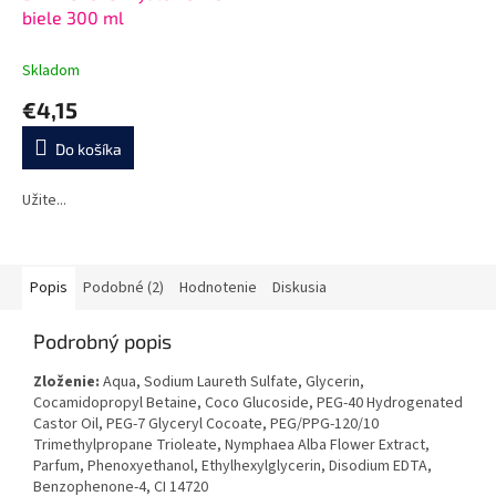
biele 300 ml
Skladom
€4,15
Do košíka
Užite...
Popis
Podobné (2)
Hodnotenie
Diskusia
Podrobný popis
Zloženie:
Aqua, Sodium Laureth Sulfate, Glycerin,
Cocamidopropyl Betaine, Coco Glucoside, PEG-40 Hydrogenated
Castor Oil, PEG-7 Glyceryl Cocoate, PEG/PPG-120/10
Trimethylpropane Trioleate, Nymphaea Alba Flower Extract,
Parfum, Phenoxyethanol, Ethylhexylglycerin, Disodium EDTA,
Benzophenone-4, CI 14720