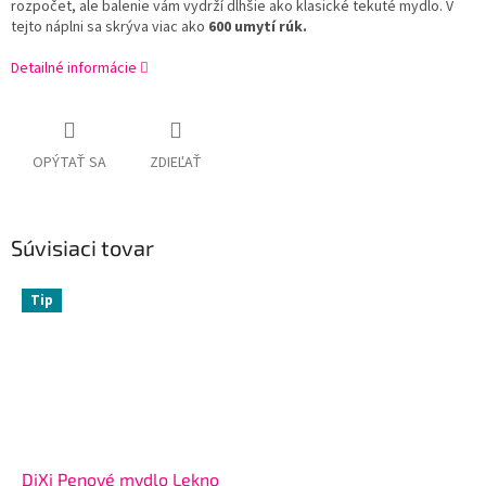
rozpočet, ale balenie vám vydrží dlhšie ako klasické tekuté mydlo. V
tejto náplni sa skrýva viac ako
600 umytí rúk.
Detailné informácie
OPÝTAŤ SA
ZDIEĽAŤ
Súvisiaci tovar
Tip
DiXi Penové mydlo Lekno