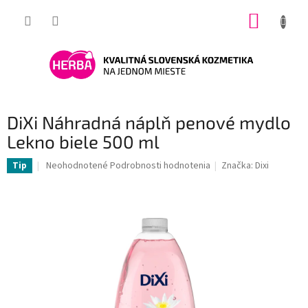
Prejsť
NÁKUP
na
obsah
KOŠÍK
DiXi Náhradná náplň penové mydlo
Lekno biele 500 ml
Priemerné
Neohodnotené
Podrobnosti hodnotenia
Značka:
Dixi
Tip
hodnotenie
produktu
je
0,0
z
5
hviezdičiek.