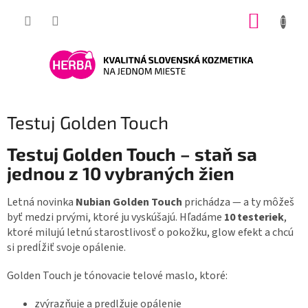
Prejsť
NÁKUP
na
obsah
KOŠÍK
Testuj Golden Touch
Testuj Golden Touch – staň sa
jednou z 10 vybraných žien
Letná novinka
Nubian Golden Touch
prichádza — a ty môžeš
byť medzi prvými, ktoré ju vyskúšajú. Hľadáme
10 testeriek
,
ktoré milujú letnú starostlivosť o pokožku, glow efekt a chcú
si predĺžiť svoje opálenie.
Golden Touch je tónovacie telové maslo, ktoré:
zvýrazňuje a predlžuje opálenie