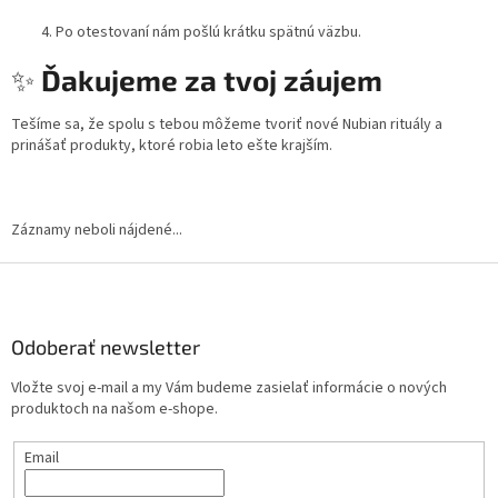
Po otestovaní nám pošlú krátku spätnú väzbu.
✨
Ďakujeme za tvoj záujem
Tešíme sa, že spolu s tebou môžeme tvoriť nové Nubian rituály a
prinášať produkty, ktoré robia leto ešte krajším.
Záznamy neboli nájdené...
Z
á
p
ä
Odoberať newsletter
t
Vložte svoj e-mail a my Vám budeme zasielať informácie o nových
i
produktoch na našom e-shope.
e
Email