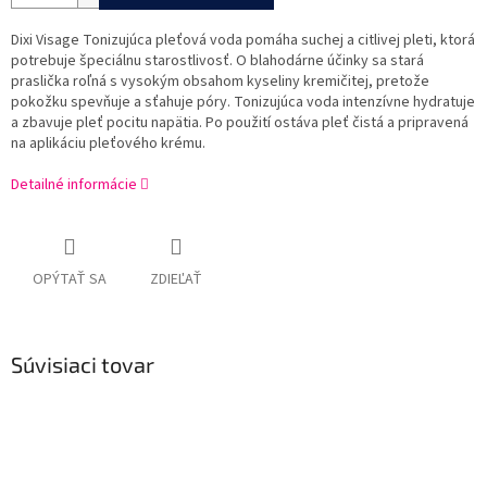
Dixi Visage Tonizujúca pleťová voda pomáha suchej a citlivej pleti, ktorá
potrebuje špeciálnu starostlivosť. O blahodárne účinky sa stará
praslička roľná s vysokým obsahom kyseliny kremičitej, pretože
pokožku spevňuje a sťahuje póry. Tonizujúca voda intenzívne hydratuje
a zbavuje pleť pocitu napätia. Po použití ostáva pleť čistá a pripravená
na aplikáciu pleťového krému.
Detailné informácie
OPÝTAŤ SA
ZDIEĽAŤ
Súvisiaci tovar