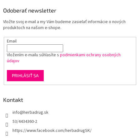
p
ä
Odoberať newsletter
t
Vložte svoj e-mail a my Vám budeme zasielať informácie o nových
i
produktoch na našom e-shope.
e
Email
Vložením e-mailu súhlasíte s
podmienkami ochrany osobných
údajov
PRIHLÁSIŤ SA
Kontakt
info
@
herbadrug.sk
53/4434360-2
https://www.facebook.com/herbadrugSK/