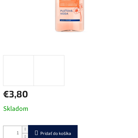
€3,80
Jednotková
Skladom
cena:
Pridať do košíka