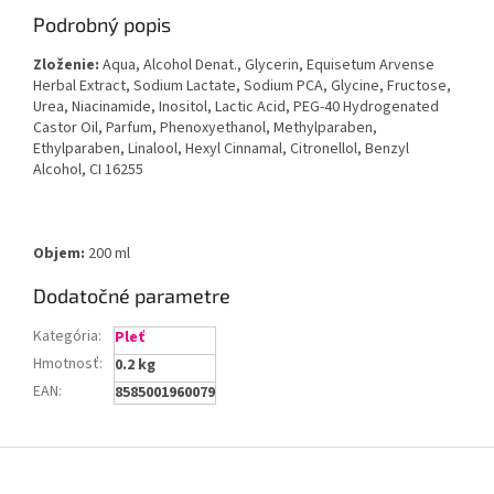
Podrobný popis
Zloženie:
Aqua, Alcohol Denat., Glycerin, Equisetum Arvense
Herbal Extract, Sodium Lactate, Sodium PCA, Glycine, Fructose,
Urea, Niacinamide, Inositol, Lactic Acid, PEG-40 Hydrogenated
Castor Oil, Parfum, Phenoxyethanol, Methylparaben,
Ethylparaben, Linalool, Hexyl Cinnamal, Citronellol, Benzyl
Alcohol, CI 16255
Objem:
200 ml
Dodatočné parametre
Kategória
:
Pleť
Hmotnosť
:
0.2 kg
EAN
:
8585001960079
Z
á