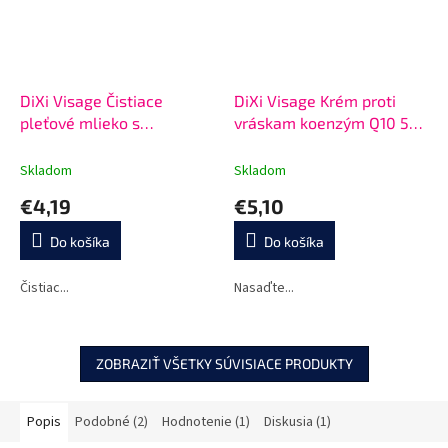
DiXi Visage Čistiace
DiXi Visage Krém proti
pleťové mlieko s
vráskam koenzým Q10 50
čajovníkom 200 ml
g
Skladom
Skladom
€4,19
€5,10
Do košíka
Do košíka
Čistiac...
Nasaďte...
ZOBRAZIŤ VŠETKY SÚVISIACE PRODUKTY
Popis
Podobné (2)
Hodnotenie (1)
Diskusia (1)