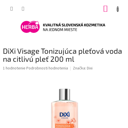
Prejsť
NÁKUP
na
obsah
KOŠÍK
DiXi Visage Tonizujúca pleťová voda
na citlivú pleť 200 ml
Priemerné
1 hodnotenie
Podrobnosti hodnotenia
Značka:
Dixi
hodnotenie
produktu
je
5,0
z
5
hviezdičiek.