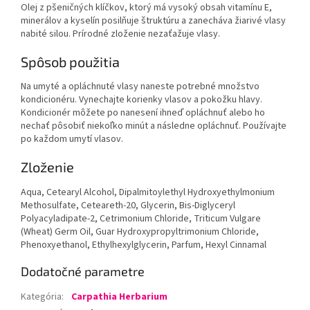
Olej z pšeničných klíčkov, ktorý má vysoký obsah vitamínu E,
minerálov a kyselín posilňuje štruktúru a zanecháva žiarivé vlasy
nabité silou. Prírodné zloženie nezaťažuje vlasy.
Spôsob použitia
Na umyté a opláchnuté vlasy naneste potrebné množstvo
kondicionéru. Vynechajte korienky vlasov a pokožku hlavy.
Kondicionér môžete po nanesení ihneď opláchnuť alebo ho
nechať pôsobiť niekoľko minút a následne opláchnuť. Používajte
po každom umytí vlasov.
Zloženie
Aqua, Cetearyl Alcohol, Dipalmitoylethyl Hydroxyethylmonium
Methosulfate, Ceteareth-20, Glycerin, Bis-Diglyceryl
Polyacyladipate-2, Cetrimonium Chloride, Triticum Vulgare
(Wheat) Germ Oil, Guar Hydroxypropyltrimonium Chloride,
Phenoxyethanol, Ethylhexylglycerin, Parfum, Hexyl Cinnamal
Dodatočné parametre
Kategória
:
Carpathia Herbarium