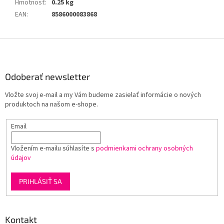
Hmotnosť
:
0.25 kg
EAN
:
8586000083868
Z
á
p
ä
Odoberať newsletter
t
Vložte svoj e-mail a my Vám budeme zasielať informácie o nových
i
produktoch na našom e-shope.
e
Email
Vložením e-mailu súhlasíte s
podmienkami ochrany osobných
údajov
PRIHLÁSIŤ SA
Kontakt