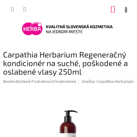
Prejsť
NÁKUP
na
obsah
KOŠÍK
Carpathia Herbarium Regeneračný
kondicionér na suché, poškodené a
oslabené vlasy 250ml
Priemerné
Neohodnotené
Podrobnosti hodnotenia
Značka:
Carpathia Herbarium
hodnotenie
produktu
je
0,0
z
5
hviezdičiek.