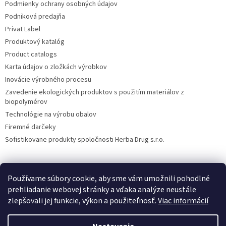
Podmienky ochrany osobných údajov
Podniková predajňa
Privat Label
Produktový katalóg
Product catalogs
Karta údajov o zložkách výrobkov
Inovácie výrobného procesu
Zavedenie ekologických produktov s použitím materiálov z
biopolymérov
Technológie na výrobu obalov
Firemné darčeky
Sofistikovane produkty spoločnosti Herba Drug s.r.o.
Používame súbory cookie, aby sme vám umožnili pohodlné
DiXi
Carpathia Herbarium
Nubian
prehliadanie webovej stránky a vďaka analýze neustále
zlepšovali jej funkcie, výkon a použiteľnosť.
Viac informácií