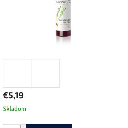
€5,19
Jednotková
Skladom
cena: