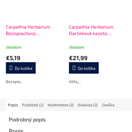
Carpathia Herbarium
Carpathia Herbarium
Bezoplachový
Darčeková kazeta
Revitalizačný kondicionér
Relaxácia a upokojenie
s výťažkami 8 bylín 150ml
Skladom
Skladom
€5,19
€21,99
Do košíka
Do košíka
Bezopla...
Vôňa,...
Popis
Podobné (1)
Hodnotenie (2)
Diskusia (2)
Značka
Podrobný popis
Popis