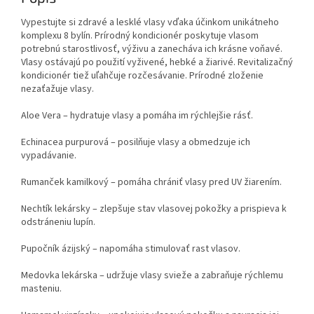
Vypestujte si zdravé a lesklé vlasy vďaka účinkom unikátneho
komplexu 8 bylín. Prírodný kondicionér poskytuje vlasom
potrebnú starostlivosť, výživu a zanecháva ich krásne voňavé.
Vlasy ostávajú po použití vyživené, hebké a žiarivé. Revitalizačný
kondicionér tiež uľahčuje rozčesávanie. Prírodné zloženie
nezaťažuje vlasy.
Aloe Vera – hydratuje vlasy a pomáha im rýchlejšie rásť.
Echinacea purpurová – posilňuje vlasy a obmedzuje ich
vypadávanie.
Rumanček kamilkový – pomáha chrániť vlasy pred UV žiarením.
Nechtík lekársky – zlepšuje stav vlasovej pokožky a prispieva k
odstráneniu lupín.
Pupočník ázijský – napomáha stimulovať rast vlasov.
Medovka lekárska – udržuje vlasy svieže a zabraňuje rýchlemu
masteniu.