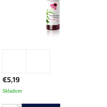
€5,19
Jednotková
Skladom
cena: