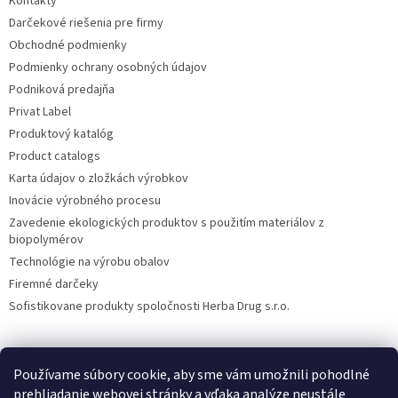
Kontakty
Darčekové riešenia pre firmy
Obchodné podmienky
Podmienky ochrany osobných údajov
Podniková predajňa
Privat Label
Produktový katalóg
Product catalogs
Karta údajov o zložkách výrobkov
Inovácie výrobného procesu
Zavedenie ekologických produktov s použitím materiálov z
biopolymérov
Technológie na výrobu obalov
Firemné darčeky
Sofistikovane produkty spoločnosti Herba Drug s.r.o.
Používame súbory cookie, aby sme vám umožnili pohodlné
DiXi
Carpathia Herbarium
Nubian
prehliadanie webovej stránky a vďaka analýze neustále