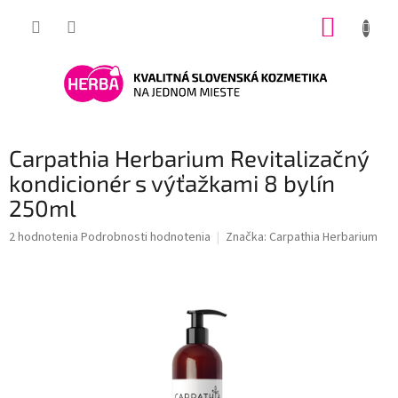
Prejsť
NÁKUP
na
obsah
KOŠÍK
Carpathia Herbarium Revitalizačný
kondicionér s výťažkami 8 bylín
250ml
Priemerné
2 hodnotenia
Podrobnosti hodnotenia
Značka:
Carpathia Herbarium
hodnotenie
produktu
je
3,0
z
5
hviezdičiek.