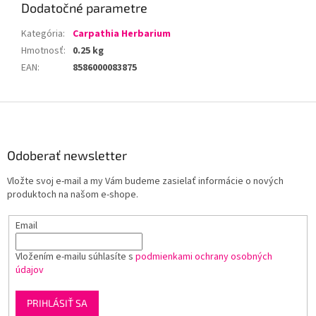
Dodatočné parametre
Kategória
:
Carpathia Herbarium
Hmotnosť
:
0.25 kg
EAN
:
8586000083875
Z
á
p
ä
Odoberať newsletter
t
Vložte svoj e-mail a my Vám budeme zasielať informácie o nových
i
produktoch na našom e-shope.
e
Email
Vložením e-mailu súhlasíte s
podmienkami ochrany osobných
údajov
PRIHLÁSIŤ SA