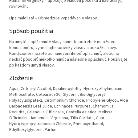
Hamamel virgínsky – upokojuje vlasovú pokožku a navracia jej
rovnováhu.
Lipa malolistá – Obmedzuje vypadávanie vlasov.
Spôsob použitia
Na umyté a opláchnuté vlasy naneste potrebné množstvo
kondicionéru, vynechajte korienky vlasov a pokožku hlavy.
Kondicionér môžete po nanesení ihneď opláchnuť, alebo ho
nechať pôsobiť niekoľko minút a následne opláchnuť. Používajte
po každom umytí vlasov.
Zloženie
Aqua, Cetearyl Alcohol, Dipalmitoylethyl Hydroxyethylmonium
Methosulfate, Ceteareth-20, Glycerin, Bis-Diglyceryl
Polyacyladipate-2, Cetrimonium Chloride, Propylene Glycol, Aloe
Barbadensis Leaf Juice, Echinacea Purpurea, Chamomilla
Recutita, Calendula Officinalis, Centella Asiatica, Melissa
Officinalis, Hamamelis Virginiana, Tilia Cordata, Guar
Hydroxypropyltrimonium Chloride, Phenoxyethanol,
Ethylhexylglycerin, Parfum.