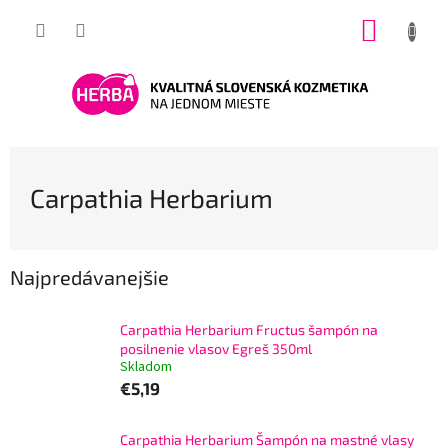
Prejsť
NÁKUP
na
obsah
KOŠÍK
Carpathia Herbarium
Najpredávanejšie
Carpathia Herbarium Fructus šampón na
posilnenie vlasov Egreš 350ml
Skladom
€5,19
Carpathia Herbarium Šampón na mastné vlasy