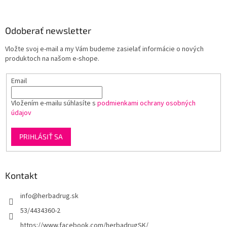
a
a
á
n
c
p
i
i
ä
Odoberať newsletter
e
e
t
p
Vložte svoj e-mail a my Vám budeme zasielať informácie o nových
i
r
produktoch na našom e-shope.
e
v
k
Email
y
v
ý
Vložením e-mailu súhlasíte s
podmienkami ochrany osobných
p
údajov
i
s
PRIHLÁSIŤ SA
u
Kontakt
info
@
herbadrug.sk
53/4434360-2
https://www.facebook.com/herbadrugSK/