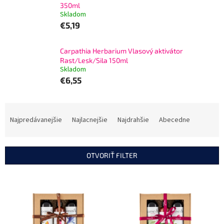
350ml
Skladom
€5,19
Carpathia Herbarium Vlasový aktivátor
Rast/Lesk/Sila 150ml
Skladom
€6,55
R
a
Najpredávanejšie
Najlacnejšie
Najdrahšie
Abecedne
d
e
n
OTVORIŤ FILTER
i
e
V
p
ý
r
p
o
i
d
s