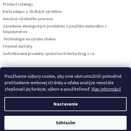
Product catalogs
Karta údajov o zložkách výrobkov
Inovácie výrobného procesu
Zavedenie ekologických produktov s použitím materiálov z
biopolymérov
Technológie na výrobu obalov
Firemné darčeky
Sofistikovane produkty spoločnosti Herba Drug s.r.o.
Používame súbory cookie, aby sme vám umožnili pohodlné
DiXi
Carpathia Herbarium
Nubian
prehliadanie webovej stránky a vďaka analýze neustále
zlepšovali jej funkcie, výkon a použiteľnosť.
Viac informácií
Nastavenie
Vytvoril Shoptet
Súhlasím
Copyright 2026
Herba Drug
. Všetky práva vyhradené.