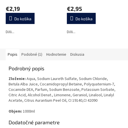
€2,19
€2,95
Do košíka
Do košíka
DiXi...
DiXi...
Popis
Podobné (1)
Hodnotenie
Diskusia
Podrobný popis
Zloženie:
A
qua, Sodium Laureth Sulfate, Sodium Chloride,
Betula Alba Juice, Cocamidopropyl Betaine, Polyquaternium-7,
Cocamide DEA, Parfum, Sodium Benzoate, Potassium Sorbate,
Citric Acid, Alcohol Denat., Limonene, Geraniol, Linalool, Linalyl
Acetate, Citrus Aurantium Peel Oil, CI 19140,CI 42090
Objem:
1000ml
Dodatočné parametre