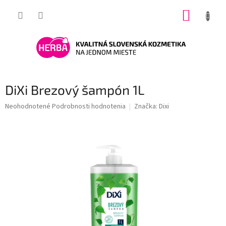
Prejsť
NÁKUP
na
obsah
KOŠÍK
DiXi Brezový šampón 1L
Priemerné
Neohodnotené
Podrobnosti hodnotenia
Značka:
Dixi
hodnotenie
produktu
je
0,0
z
5
hviezdičiek.