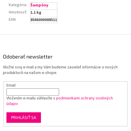
Kategória
:
Šampóny
Hmotnosť
:
1.1 kg
EAN
:
8586000088511
Z
á
p
ä
Odoberať newsletter
t
Vložte svoj e-mail a my Vám budeme zasielať informácie o nových
i
produktoch na našom e-shope.
e
Email
Vložením e-mailu súhlasíte s
podmienkami ochrany osobných
údajov
PRIHLÁSIŤ SA