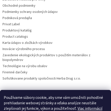
Obchodné podmienky
Podmienky ochrany osobných údajov
Podniková predajňa
Privat Label
Produktový katalóg
Product catalogs
Karta údajov o zložkách výrobkov
Inovácie výrobného procesu
Zavedenie ekologických produktov s použitím materiálov z
biopolymérov
Technológie na výrobu obalov
Firemné darčeky
Sofistikovane produkty spoločnosti Herba Drug s.r.o.
Používame súbory cookie, aby sme vám umožnili pohodlné
DiXi
Carpathia Herbarium
Nubian
prehliadanie webovej stránky a vďaka analýze neustále
zlepšovali jej funkcie, výkon a použiteľnosť.
Viac informácií