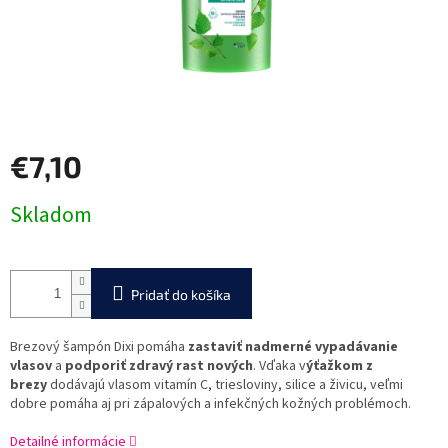
€7,10
Jednotková
Skladom
cena:
Pridať do košíka
Brezový šampón Dixi pomáha
zastaviť nadmerné vypadávanie
vlasov
a
podporiť zdravý rast nových
. Vďaka v
ýťažkom z
brezy
dodávajú vlasom vitamín C, triesloviny, silice a živicu, veľmi
dobre pomáha aj pri zápalových a infekčných kožných problémoch.
Detailné informácie