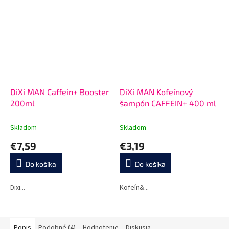
DiXi MAN Caffein+ Booster
DiXi MAN Kofeínový
200ml
šampón CAFFEIN+ 400 ml
Skladom
Skladom
€7,59
€3,19
Do košíka
Do košíka
Dixi...
Kofeín&...
Popis
Podobné (4)
Hodnotenie
Diskusia