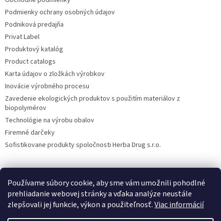
Podmienky ochrany osobných údajov
Podniková predajňa
Privat Label
Produktový katalóg
Product catalogs
Karta údajov o zložkách výrobkov
Inovácie výrobného procesu
Zavedenie ekologických produktov s použitím materiálov z
biopolymérov
Technológie na výrobu obalov
Firemné darčeky
Sofistikovane produkty spoločnosti Herba Drug s.r.o.
Používame súbory cookie, aby sme vám umožnili pohodlné
DiXi
Carpathia Herbarium
Nubian
prehliadanie webovej stránky a vďaka analýze neustále
zlepšovali jej funkcie, výkon a použiteľnosť.
Viac informácií