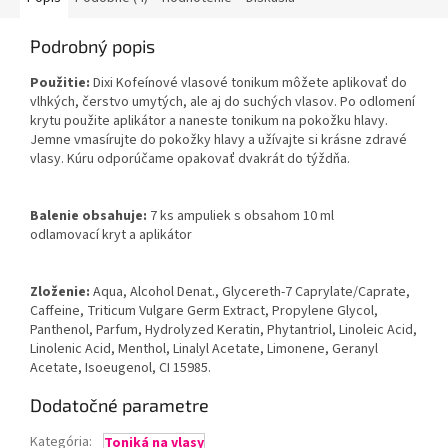
Podrobný popis
Použitie:
Dixi Kofeínové vlasové tonikum môžete aplikovať do
vlhkých, čerstvo umytých, ale aj do suchých vlasov. Po odlomení
krytu použite aplikátor a naneste tonikum na pokožku hlavy.
Jemne vmasírujte do pokožky hlavy a užívajte si krásne zdravé
vlasy. Kúru odporúčame opakovať dvakrát do týždňa.
Balenie obsahuje:
7 ks ampuliek s obsahom 10 ml
odlamovací kryt a aplikátor
Zloženie:
Aqua, Alcohol Denat., Glycereth-7 Caprylate/Caprate,
Caffeine, Triticum Vulgare Germ Extract, Propylene Glycol,
Panthenol, Parfum, Hydrolyzed Keratin, Phytantriol, Linoleic Acid,
Linolenic Acid, Menthol, Linalyl Acetate, Limonene, Geranyl
Acetate, Isoeugenol,
CI 15985.
Dodatočné parametre
Kategória
:
Toniká na vlasy