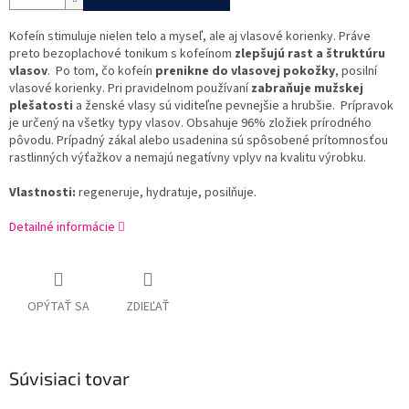
Kofeín stimuluje nielen telo a myseľ, ale aj vlasové korienky. Práve
preto bezoplachové tonikum s kofeínom
zlepšujú rast a štruktúru
vlasov
. Po tom, čo kofeín
prenikne do vlasovej pokožky
, posilní
vlasové korienky. Pri pravidelnom používaní
zabraňuje mužskej
plešatosti
a ženské vlasy sú viditeľne pevnejšie a hrubšie.
Prípravok
je určený na všetky typy vlasov. Obsahuje 96% zložiek prírodného
pôvodu. Prípadný zákal alebo usadenina sú spôsobené prítomnosťou
rastlinných výťažkov a nemajú negatívny vplyv na kvalitu výrobku.
Vlastnosti:
regeneruje, hydratuje, posilňuje.
Detailné informácie
OPÝTAŤ SA
ZDIEĽAŤ
Súvisiaci tovar