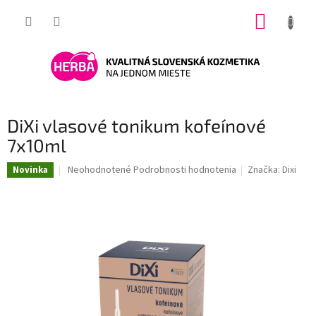
Prejsť
NÁKUP
na
obsah
KOŠÍK
DiXi vlasové tonikum kofeínové
7x10ml
Priemerné
Neohodnotené
Podrobnosti hodnotenia
Značka:
Dixi
Novinka
hodnotenie
produktu
je
0,0
z
5
hviezdičiek.