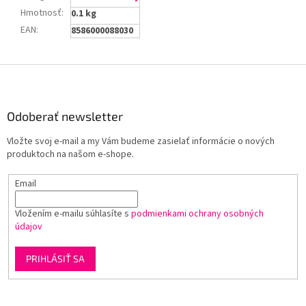
Hmotnosť
:
0.1 kg
EAN
:
8586000088030
Z
á
p
ä
Odoberať newsletter
t
Vložte svoj e-mail a my Vám budeme zasielať informácie o nových
i
produktoch na našom e-shope.
e
Email
Vložením e-mailu súhlasíte s
podmienkami ochrany osobných
údajov
PRIHLÁSIŤ SA