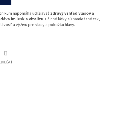
é tonikum napomáha udržiavať
zdravý vzhľad vlasov
a
dáva im lesk a vitalitu
. Účinné látky sú namiešané tak,
livosť a výživu pre vlasy a pokožku hlavy.
ZDIEĽAŤ