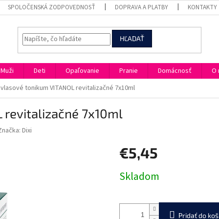
SPOLOČENSKÁ ZODPOVEDNOSŤ
DOPRAVA A PLATBY
KONTAKTY
HĽADAŤ
Muži
Deti
Opaľovanie
Pranie
Domácnosť
O 
i vlasové tonikum VITANOL revitalizačné 7x10ml
 revitalizačné 7x10ml
Značka:
Dixi
€5,45
Jednotková
Skladom
cena:
Pridať do koš