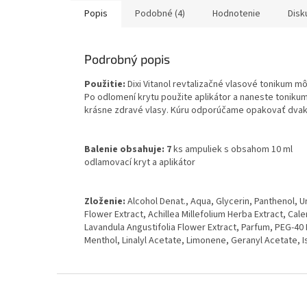
Popis
Podobné (4)
Hodnotenie
Disk
Podrobný popis
Použitie:
Dixi Vitanol revtalizačné vlasové tonikum m
Po odlomení krytu použite aplikátor a naneste tonikum
krásne zdravé vlasy. Kúru odporúčame opakovať dvak
Balenie obsahuje: 7
ks ampuliek s obsahom 10 ml
odlamovací kryt a aplikátor
Zloženie:
Alcohol Denat., Aqua, Glycerin, Panthenol, Ur
Flower Extract, Achillea Millefolium Herba Extract, Cale
Lavandula Angustifolia Flower Extract, Parfum, PEG-40 H
Menthol, Linalyl Acetate, Limonene, Geranyl Acetate, I
Z
á