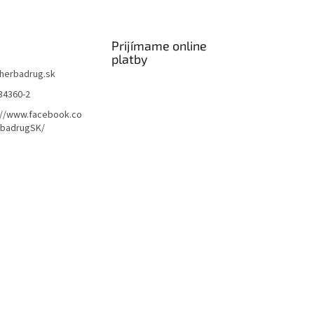
Prijímame online
platby
herbadrug.sk
34360-2
://www.facebook.co
badrugSK/