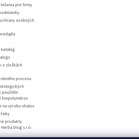
iešenia pre firmy
podmienky
ochrany osobných
predajňa
 katalóg
talogs
v o zložkách
ýrobného procesu
ekologických
s použitím
 z biopolymérov
e na výrobu obalov
rčeky
ane produkty
 Herba Drug s.r.o.