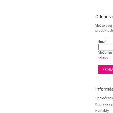
p
ä
t
Odobera
i
e
Vložte svoj
produktoch
Email
Vložením 
údajov
PRIHL
Informác
Spoločens
Doprava a p
Kontakty