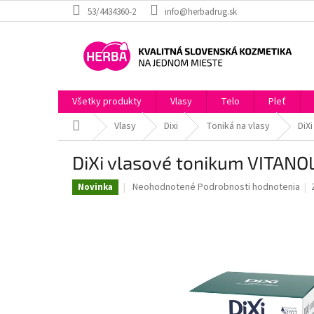
Prejsť
53/4434360-2
info@herbadrug.sk
na
obsah
Všetky produkty
Vlasy
Telo
Pleť
Domov
Vlasy
Dixi
Toniká na vlasy
DiX
DiXi vlasové tonikum VITANOL
Priemerné
Neohodnotené
Podrobnosti hodnotenia
Novinka
hodnotenie
produktu
je
0,0
z
5
hviezdičiek.