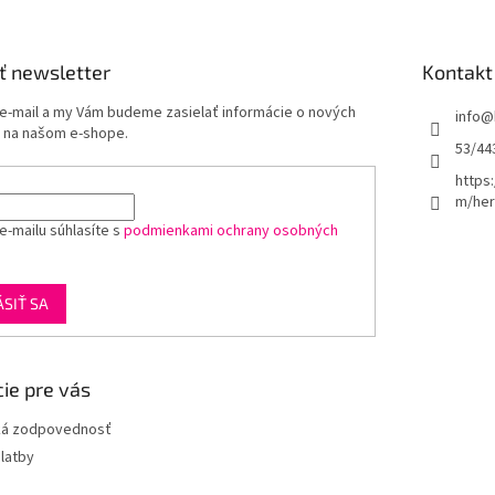
ť newsletter
Kontakt
 e-mail a my Vám budeme zasielať informácie o nových
info
@
 na našom e-shope.
53/44
https
m/her
e-mailu súhlasíte s
podmienkami ochrany osobných
ÁSIŤ SA
ie pre vás
ká zodpovednosť
latby