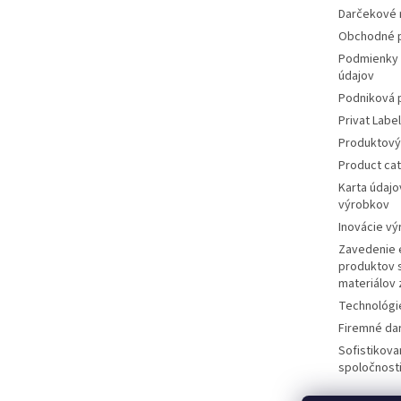
Darčekové r
Obchodné 
Podmienky 
údajov
Podniková 
Privat Label
Produktový
Product ca
Karta údajo
výrobkov
Inovácie v
Zavedenie 
produktov 
materiálov
Technológi
Firemné da
Sofistikov
spoločnosti