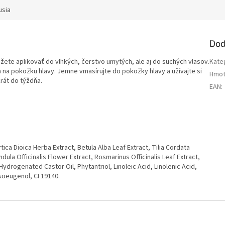
usia
Dod
ôžete aplikovať do vlhkých, čerstvo umytých, ale aj do suchých vlasov.
Kate
 na pokožku hlavy. Jemne vmasírujte do pokožky hlavy a užívajte si
Hmot
rát do týždňa.
EAN
:
tica Dioica Herba Extract, Betula Alba Leaf Extract, Tilia Cordata
ndula Officinalis Flower Extract, Rosmarinus Officinalis Leaf Extract,
ydrogenated Castor Oil, Phytantriol, Linoleic Acid, Linolenic Acid,
soeugenol, CI 19140.