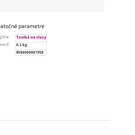
atočné parametre
gória
:
Toniká na vlasy
nosť
:
0.1 kg
8586000087958