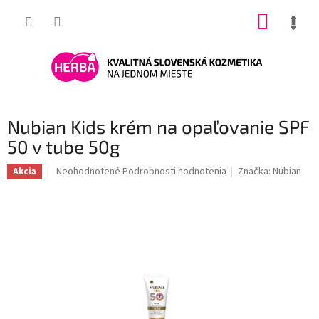
Prejsť
NÁKUP
na
obsah
KOŠÍK
Nubian Kids krém na opaľovanie SPF
50 v tube 50g
Priemerné
Neohodnotené
Podrobnosti hodnotenia
Značka:
Nubian
Akcia
hodnotenie
produktu
je
0,0
z
5
hviezdičiek.