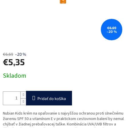
€6,69
–20 %
€6,69
–20 %
€5,35
Jednotková
Skladom
cena:
Pridať do košíka
Nubian Kids krém na opaľovanie s najvyššou ochranou proti slnečnému
žiareniu SPF 50 a vitamínom E v praktickom cestovnom balení by nemal
chýbať v žiadnej prebaľovacej taške. Kombinácia UVA/UVB filtrov a