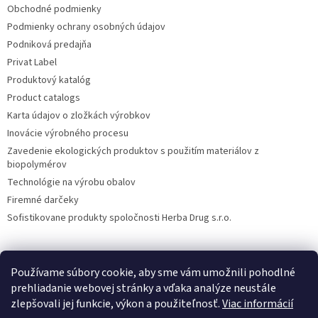
Obchodné podmienky
Podmienky ochrany osobných údajov
Podniková predajňa
Privat Label
Produktový katalóg
Product catalogs
Karta údajov o zložkách výrobkov
Inovácie výrobného procesu
Zavedenie ekologických produktov s použitím materiálov z
biopolymérov
Technológie na výrobu obalov
Firemné darčeky
Sofistikovane produkty spoločnosti Herba Drug s.r.o.
Používame súbory cookie, aby sme vám umožnili pohodlné
DiXi
Carpathia Herbarium
Nubian
prehliadanie webovej stránky a vďaka analýze neustále
zlepšovali jej funkcie, výkon a použiteľnosť.
Viac informácií