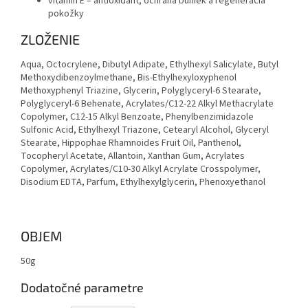
vitamín E – antioxidant, ochrana buniek a regenerácia
pokožky
ZLOŽENIE
Aqua, Octocrylene, Dibutyl Adipate, Ethylhexyl Salicylate, Butyl
Methoxydibenzoylmethane, Bis-Ethylhexyloxyphenol
Methoxyphenyl Triazine, Glycerin, Polyglyceryl-6 Stearate,
Polyglyceryl-6 Behenate, Acrylates/C12-22 Alkyl Methacrylate
Copolymer, C12-15 Alkyl Benzoate, Phenylbenzimidazole
Sulfonic Acid, Ethylhexyl Triazone, Cetearyl Alcohol, Glyceryl
Stearate, Hippophae Rhamnoides Fruit Oil, Panthenol,
Tocopheryl Acetate, Allantoin, Xanthan Gum, Acrylates
Copolymer, Acrylates/C10-30 Alkyl Acrylate Crosspolymer,
Disodium EDTA, Parfum, Ethylhexylglycerin, Phenoxyethanol
OBJEM
50g
Dodatočné parametre