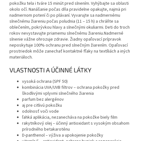
pokožku tela i tváre 15 minút pred slnením. Vyhýbajte sa oblasti
okolo očí. Nanášanie počas dňa pravidelne opakujte, najmä pri
nadmernom potení či po plávaní. Vyvarujte sa nadmernému
slnečnému žiareniu počas poludnia (11 – 15 h) a chráňte sa
oblečením, pokrývkou hlavy a slnečnými okuliarmi. Deti do troch
rokov nevystavujte priamemu slnečnému žiareniu.Nadmerné
slnenie vážne ohrozuje zdravie. Žiadny opaľovací prípravok
neposkytuje 100% ochranu pred slnečným žiarením. Opaľovací
prostriedok môže zanechať kontaktné fľaky na textíliách a iných
materiáloch.
VLASTNOSTI A ÚČINNÉ LÁTKY
vysoká ochrana (SPF 50)
kombinácia UVA/UVB filtrov – ochrana pokožky pred
škodlivými vplyvmi slnečného žiarenia
parfum bez alergénov
aj pre citlivú pokožku
odolnosť voči vode
ľahká aplikácia, nezanecháva na pokožke biely film
rakytníkový olej – účinný antioxidant s vysokým obsahom
prírodného betakaroténu
D-panthenol – výživa a upokojenie pokožky