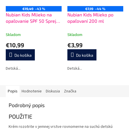
€19,49
–43 %
€7,19
–44 %
Nubian Kids Mlieko na
Nubian Kids Mlieko po
opaľovanie SPF 50 Sprej
opaľovaní 200 ml
200 ml
Skladom
Skladom
€10,99
€3,99
Do košíka
Do košíka
Detská...
Detská...
Popis
Hodnotenie
Diskusia
Značka
Podrobný popis
POUŽITIE
Krém rozotrite v jemnej vrstve rovnomerne na suchú detskú