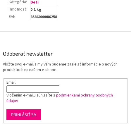
Kategória
:
Deti
Hmotnosť
:
0.1 kg
EAN
:
8586000086258
Z
á
p
ä
Odoberať newsletter
t
Vložte svoj e-mail a my Vám budeme zasielať informácie o nových
i
produktoch na našom e-shope.
e
Email
Vložením e-mailu súhlasíte s
podmienkami ochrany osobných
údajov
PRIHLÁSIŤ SA