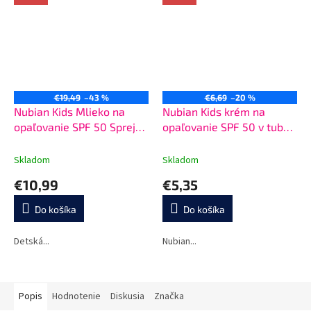
€19,49
–43 %
€6,69
–20 %
Nubian Kids Mlieko na
Nubian Kids krém na
opaľovanie SPF 50 Sprej
opaľovanie SPF 50 v tube
200 ml
50g
Skladom
Skladom
€10,99
€5,35
Do košíka
Do košíka
Detská...
Nubian...
Popis
Hodnotenie
Diskusia
Značka