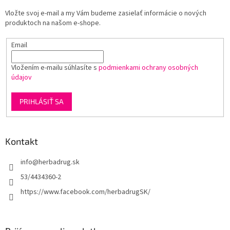
t
Vložte svoj e-mail a my Vám budeme zasielať informácie o nových
i
produktoch na našom e-shope.
e
Email
Vložením e-mailu súhlasíte s
podmienkami ochrany osobných
údajov
PRIHLÁSIŤ SA
Kontakt
info
@
herbadrug.sk
53/4434360-2
https://www.facebook.com/herbadrugSK/