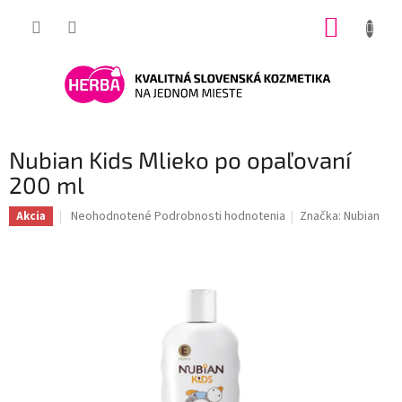
Prejsť
NÁKUP
na
obsah
KOŠÍK
Nubian Kids Mlieko po opaľovaní
200 ml
Priemerné
Neohodnotené
Podrobnosti hodnotenia
Značka:
Nubian
Akcia
hodnotenie
produktu
je
0,0
z
5
hviezdičiek.