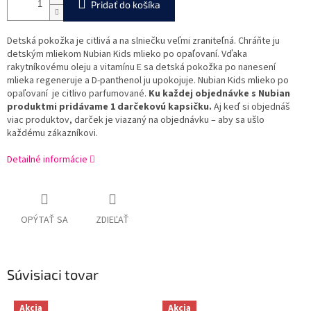
Pridať do košíka
Detská pokožka je citlivá a na slniečku veľmi zraniteľná. Chráňte ju
detským mliekom Nubian Kids mlieko po opaľovaní. Vďaka
rakytníkovému oleju a vitamínu E sa detská pokožka po nanesení
mlieka regeneruje a D-panthenol ju upokojuje. Nubian Kids mlieko po
opaľovaní je citlivo parfumované.
Ku každej objednávke s Nubian
produktmi pridávame 1 darčekovú kapsičku.
Aj keď si objednáš
viac produktov, darček je viazaný na objednávku – aby sa ušlo
každému zákazníkovi.
Detailné informácie
OPÝTAŤ SA
ZDIEĽAŤ
Súvisiaci tovar
Akcia
Akcia