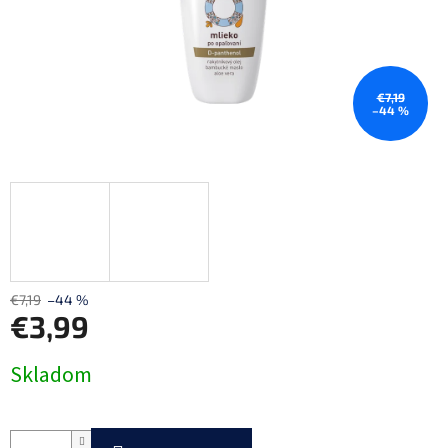
€7,19
–44 %
€7,19
–44 %
€3,99
Jednotková
Skladom
cena: