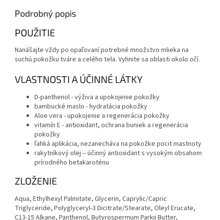
Podrobný popis
POUŽITIE
Nanášajte vždy po opaľovaní potrebné množstvo mlieka na
suchú pokožku tváre a celého tela. Vyhnite sa oblasti okolo očí.
VLASTNOSTI A ÚČINNÉ LÁTKY
D-panthenol - výživa a upokojenie pokožky
bambucké maslo - hydratácia pokožky
Aloe vera - upokojenie a regenerácia pokožky
vitamín E - antioxidant, ochrana buniek a regenerácia
pokožky
ľahká aplikácia, nezanecháva na pokožke pocit mastnoty
rakytníkový olej – účinný antioxidant s vysokým obsahom
prírodného betakaroténu
ZLOŽENIE
Aqua, Ethylhexyl Palmitate, Glycerin, Caprylic/Capric
Triglyceride, Polyglyceryl-3 Dicitrate/Stearate, Oleyl Erucate,
C13-15 Alkane, Panthenol, Butyrospermum Parkii Butter,