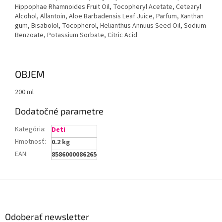
Hippophae Rhamnoides Fruit Oil, Tocopheryl Acetate, Cetearyl
Alcohol, Allantoin, Aloe Barbadensis Leaf Juice, Parfum, Xanthan
gum, Bisabolol, Tocopherol, Helianthus Annuus Seed Oil, Sodium
Benzoate, Potassium Sorbate, Citric Acid
OBJEM
200 ml
Dodatočné parametre
Kategória
:
Deti
Hmotnosť
:
0.2 kg
EAN
:
8586000086265
Z
á
p
ä
Odoberať newsletter