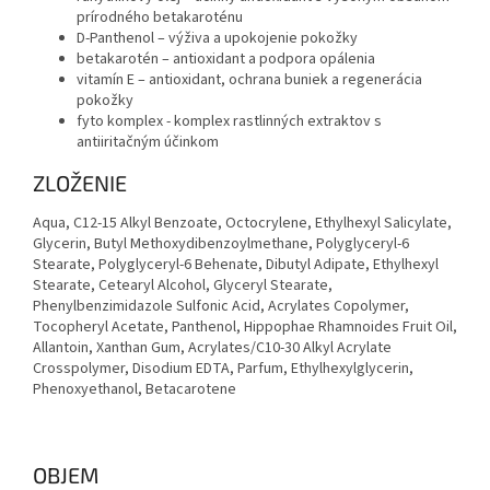
prírodného betakaroténu
D-Panthenol – výživa a upokojenie pokožky
betakarotén – antioxidant a podpora opálenia
vitamín E – antioxidant, ochrana buniek a regenerácia
pokožky
fyto komplex - komplex rastlinných extraktov s
antiiritačným účinkom
ZLOŽENIE
Aqua, C12-15 Alkyl Benzoate, Octocrylene, Ethylhexyl Salicylate,
Glycerin, Butyl Methoxydibenzoylmethane, Polyglyceryl-6
Stearate, Polyglyceryl-6 Behenate, Dibutyl Adipate, Ethylhexyl
Stearate, Cetearyl Alcohol, Glyceryl Stearate,
Phenylbenzimidazole Sulfonic Acid, Acrylates Copolymer,
Tocopheryl Acetate, Panthenol, Hippophae Rhamnoides Fruit Oil,
Allantoin, Xanthan Gum, Acrylates/C10-30 Alkyl Acrylate
Crosspolymer, Disodium EDTA, Parfum, Ethylhexylglycerin,
Phenoxyethanol, Betacarotene
OBJEM