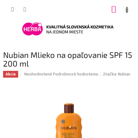
Prejsť
NÁKUP
na
obsah
KOŠÍK
Nubian Mlieko na opaľovanie SPF 15
200 ml
Priemerné
Neohodnotené
Podrobnosti hodnotenia
Značka:
Nubian
Akcia
hodnotenie
produktu
je
0,0
z
5
hviezdičiek.