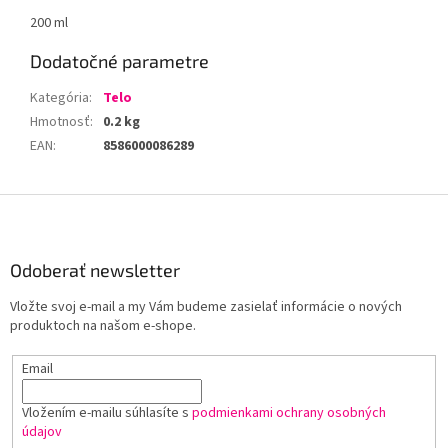
200 ml
Dodatočné parametre
Kategória
:
Telo
Hmotnosť
:
0.2 kg
EAN
:
8586000086289
Z
á
p
ä
Odoberať newsletter
t
Vložte svoj e-mail a my Vám budeme zasielať informácie o nových
i
produktoch na našom e-shope.
e
Email
Vložením e-mailu súhlasíte s
podmienkami ochrany osobných
údajov