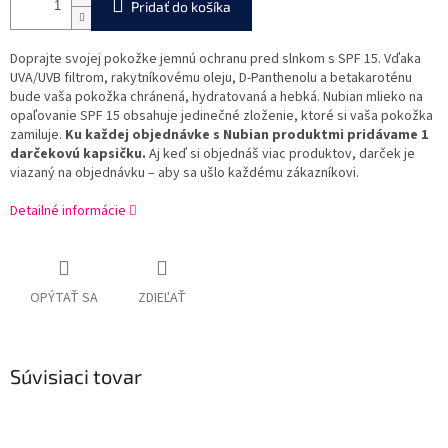
Pridať do košíka
Doprajte svojej pokožke jemnú ochranu pred slnkom s SPF 15. Vďaka
UVA/UVB filtrom, rakytníkovému oleju, D-Panthenolu a betakaroténu
bude vaša pokožka chránená, hydratovaná a hebká. Nubian mlieko na
opaľovanie SPF 15 obsahuje jedinečné zloženie, ktoré si vaša pokožka
zamiluje.
Ku každej objednávke s Nubian produktmi pridávame 1
darčekovú kapsičku.
Aj keď si objednáš viac produktov, darček je
viazaný na objednávku – aby sa ušlo každému zákazníkovi.
Detailné informácie
OPÝTAŤ SA
ZDIEĽAŤ
Súvisiaci tovar