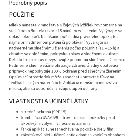
Podrobný popis
POUŽITIE
Mlieko naneste v množstve 6 čajových lyžičiek rovnomerne na
suchú pokožku tela i tváre 15 minút pred slnením. Vyhýbajte sa
oblasti okolo očí. Nanášanie počas dňa pravidelne opakujte,
najmä pri nadmernom potení či po plávaní. Vyvarujte sa
nadmernému slnečnému žiareniu počas poludnia (11 – 15 h) a
chráňte sa oblečením, pokrývkou hlavy a slnečnými okuliarmi.
Deti do troch rokov nevystavujte priamemu slnečnému žiareniu.
Nadmerné slnenie vážne ohrozuje zdravie. Žiadny opaľovací
prípravok neposkytuje 100% ochranu pred slnečným žiarením.
Opaľovací prostriedok môže zanechať kontaktné fľaky na
textíliách a iných materiáloch. Aplikácia menšieho množstva
mlieka, ako sa odporúča, znižuje stupeň ochrany.
VLASTNOSTI A ÚČINNÉ LÁTKY
stredná ochrana (SPF 15)
kombinácia UVA/UVB filtrov – ochrana pokožky pred
škodlivými vplyvmi slnečného žiarenia
ľahká aplikácia, nezanecháva na pokožke biely film
rakytníkový olej – účinný antioxidant s vysokým obsahom