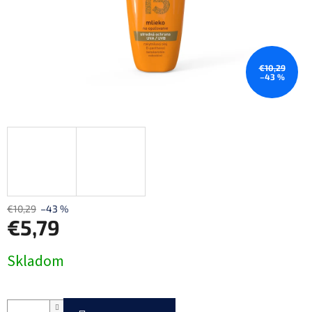
€10,29
–43 %
€10,29
–43 %
€5,79
Jednotková
Skladom
cena: