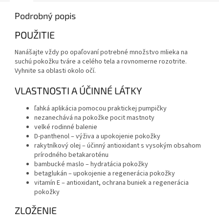
Podrobný popis
POUŽITIE
Nanášajte vždy po opaľovaní potrebné množstvo mlieka na
suchú pokožku tváre a celého tela a rovnomerne rozotrite.
Vyhnite sa oblasti okolo očí.
VLASTNOSTI A ÚČINNÉ LÁTKY
ľahká aplikácia pomocou praktickej pumpičky
nezanechává na pokožke pocit mastnoty
velké rodinné balenie
D-panthenol – výživa a upokojenie pokožky
rakytníkový olej – účinný antioxidant s vysokým obsahom
prírodného betakaroténu
bambucké maslo – hydratácia pokožky
betaglukán – upokojenie a regenerácia pokožky
vitamín E – antioxidant, ochrana buniek a regenerácia
pokožky
ZLOŽENIE