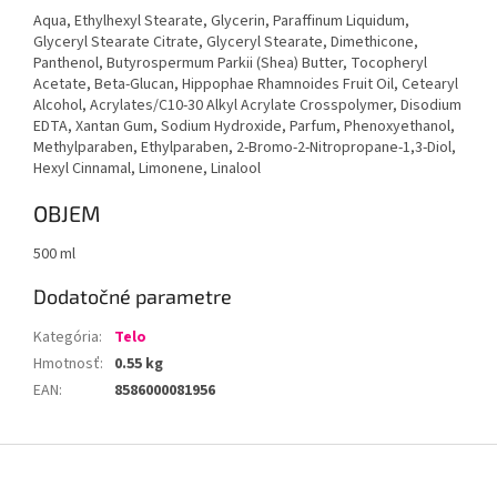
Aqua, Ethylhexyl Stearate, Glycerin, Paraffinum Liquidum,
Glyceryl Stearate Citrate, Glyceryl Stearate, Dimethicone,
Panthenol, Butyrospermum Parkii (Shea) Butter, Tocopheryl
Acetate, Beta-Glucan, Hippophae Rhamnoides Fruit Oil, Cetearyl
Alcohol, Acrylates/C10-30 Alkyl Acrylate Crosspolymer, Disodium
EDTA, Xantan Gum, Sodium Hydroxide, Parfum, Phenoxyethanol,
Methylparaben, Ethylparaben, 2-Bromo-2-Nitropropane-1,3-Diol,
Hexyl Cinnamal, Limonene, Linalool
OBJEM
500 ml
Dodatočné parametre
Kategória
:
Telo
Hmotnosť
:
0.55 kg
EAN
:
8586000081956
Z
á