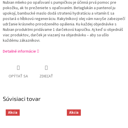
Nubian mlieko po opaľovaní s pumpičkou je účinná prvá pomoc pre
pokožku, ak to preženiete s opaľovaním. Betaglukán a pantenol ju
upokojí, bambucké maslo dodá stratenú hydratáciu a vitamín E sa
postará o hĺbkovú regeneráciu. Rakytníkový olej vám navyše zabezpečí
udržanie krásneho prirodzeného opálenia. Ku každej objednávke s
Nubian produktmi pridávame 1 darčekovú kapsičku. Aj keď si objednáš
viac produktov, darček je viazaný na objednávku – aby sa ušlo
každému zákazníkovi.
Detailné informácie
OPÝTAŤ SA
ZDIEĽAŤ
Súvisiaci tovar
Akcia
Akcia