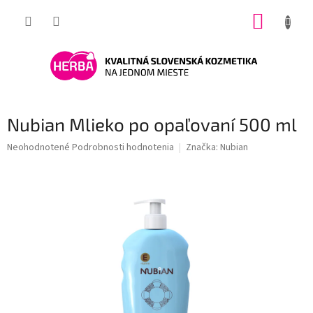
Prejsť
NÁKUP
na
obsah
KOŠÍK
Nubian Mlieko po opaľovaní 500 ml
Priemerné
Neohodnotené
Podrobnosti hodnotenia
Značka:
Nubian
hodnotenie
produktu
je
0,0
z
5
hviezdičiek.