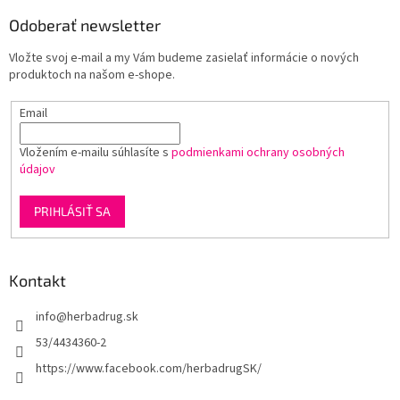
p
ä
Odoberať newsletter
t
Vložte svoj e-mail a my Vám budeme zasielať informácie o nových
i
produktoch na našom e-shope.
e
Email
Vložením e-mailu súhlasíte s
podmienkami ochrany osobných
údajov
PRIHLÁSIŤ SA
Kontakt
info
@
herbadrug.sk
53/4434360-2
https://www.facebook.com/herbadrugSK/