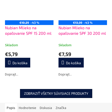
€10,29
–43 %
€13,39
–43 %
Nubian Mlieko na
Nubian Mlieko na
opaľovanie SPF 15 200 ml
opaľovanie SPF 30 200 ml
Skladom
Skladom
€5,79
€7,59
Do košíka
Do košíka
Doprajt...
Doprajt...
ZOBRAZIŤ VŠETKY SÚVISIACE PRODUKTY
Popis
Hodnotenie
Diskusia
Značka