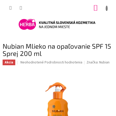
Prejsť
NÁKUP
na
obsah
KOŠÍK
Nubian Mlieko na opaľovanie SPF 15
Sprej 200 ml
Priemerné
Neohodnotené
Podrobnosti hodnotenia
Značka:
Nubian
Akcia
hodnotenie
produktu
je
0,0
z
5
hviezdičiek.