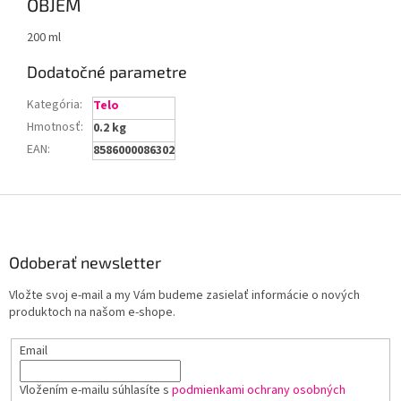
OBJEM
200 ml
Dodatočné parametre
Kategória
:
Telo
Hmotnosť
:
0.2 kg
EAN
:
8586000086302
Z
á
p
ä
Odoberať newsletter
t
Vložte svoj e-mail a my Vám budeme zasielať informácie o nových
i
produktoch na našom e-shope.
e
Email
Vložením e-mailu súhlasíte s
podmienkami ochrany osobných