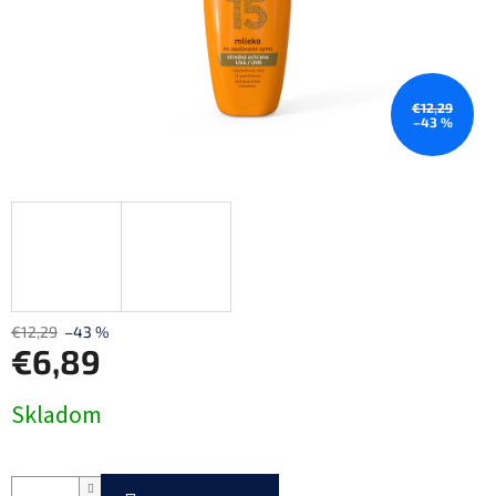
€12,29
–43 %
€12,29
–43 %
€6,89
Jednotková
Skladom
cena: