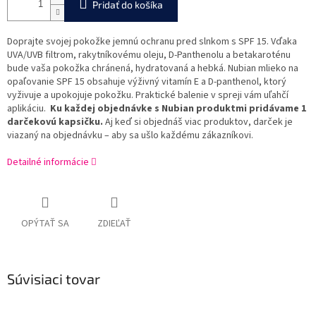
Pridať do košíka
Doprajte svojej pokožke jemnú ochranu pred slnkom s SPF 15. Vďaka
UVA/UVB filtrom, rakytníkovému oleju, D-Panthenolu a betakaroténu
bude vaša pokožka chránená, hydratovaná a hebká. Nubian mlieko na
opaľovanie SPF 15 obsahuje výživný vitamín E a D-panthenol, ktorý
vyživuje a upokojuje pokožku. Praktické balenie v spreji vám uľahčí
aplikáciu.
Ku každej objednávke s Nubian produktmi pridávame 1
darčekovú kapsičku.
Aj keď si objednáš viac produktov, darček je
viazaný na objednávku – aby sa ušlo každému zákazníkovi.
Detailné informácie
OPÝTAŤ SA
ZDIEĽAŤ
Súvisiaci tovar