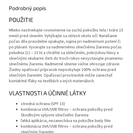
Podrobný popis
POUŽITIE
Mlieko nastriekajte rovnomerne na suchú pokožku tela i tváre 15
minút pred slnením. Vyhýbajte sa oblasti okolo očí. Nanášanie
počas dňa pravidelne opakujte, najmä pri nadmernom potení či
po plávaní. Vyvarujte sa nadmernému slnečnému žiareniu počas
poludnia (11 – 15 h) a chráňte sa oblečením, pokrývkou hlavy a
slnečnými okuliarmi. Deti do troch rokov nevystavujte priamemu
slnečnému žiareniu. Nadmerné slnenie vážne ohrozuje zdravie.
Žiadny opaľovací prípravok neposkytuje 100% ochranu pred
slnečným žiarením. Opaľovací prostriedok môže zanechať
kontaktné fľaky na textíliách a iných materiáloch.
VLASTNOSTI A ÚČINNÉ LÁTKY
stredná ochrana (SPF 15)
kombinácia UVA/UVB filtrov – ochrana pokožky pred
škodlivými vplyvmi slnečného žiarenia
ľahká aplikácia, nezanecháva na pokožke biely film
kombinácia UVA/UVB filtrov – ochrana pokožky pred
slnečným žiarením