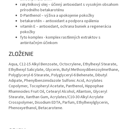
rakytníkový olej – účinný antioxidant s vysokým obsahom
prírodného betakaroténu
D-Panthenol – výživa a upokojenie pokožky
betakarotén – antioxidant a podpora opálenia
vitamín E – antioxidant, ochrana buniek a regenerácia
pokožky
fyto komplex - komplex rastlinných extraktov s
antiiritačným účinkom
ZLOŽENIE
Aqua, C12-15 Alkyl Benzoate, Octocrylene, Ethylhexyl Stearate,
Ethylhexyl Salicylate, Glycerin, Butyl Methoxydibenzoylmethane,
Polyglyceryl-6 Stearate, Polyglyceryl-6 Behenate, Dibutyl
Adipate, Phenylbenzimidazole Sulfonic Acid, Acrylates
Copolymer, Tocopheryl Acetate, Panthenol, Hippophae
Rhamnoides Fruit Oil, Cetearyl Alcohol, Allantoin, Glyceryl
Stearate, Xanthan Gum, Acrylates/C10-30 Alkyl Acrylate
Crosspolymer, Disodium EDTA, Parfum, Ethylhexylglycerin,
Phenoxyethanol, Betacarotene.