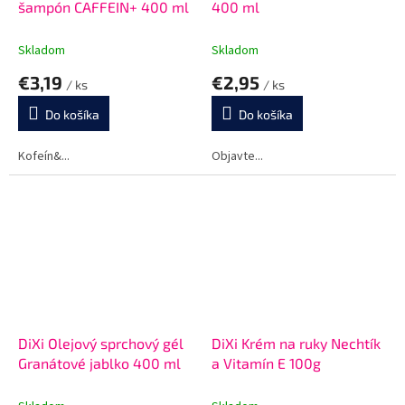
šampón CAFFEIN+ 400 ml
400 ml
Skladom
Skladom
€3,19
€2,95
/ ks
/ ks
Do košíka
Do košíka
Kofeín&...
Objavte...
DiXi Olejový sprchový gél
DiXi Krém na ruky Nechtík
Granátové jablko 400 ml
a Vitamín E 100g