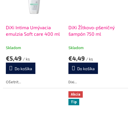
DiXi Intima Umývacia
DiXi Žĺtkovo-pšeničný
emulzia Soft care 400 ml
šampón 750 ml
Skladom
Skladom
€5,49
€4,49
/ ks
/ ks
Do košíka
Do košíka
Ošetrit...
Dixi...
Akcia
Tip