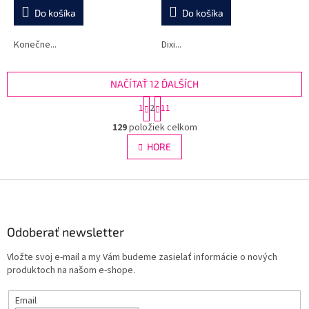
Do košíka
Do košíka
Konečne...
Dixi...
NAČÍTAŤ 12 ĎALŠÍCH
S
1
2
11
t
O
r
129
položiek celkom
v
á
l
HORE
n
á
k
d
o
v
Z
a
a
c
á
n
i
p
i
e
ä
Odoberať newsletter
e
p
t
r
Vložte svoj e-mail a my Vám budeme zasielať informácie o nových
i
v
produktoch na našom e-shope.
e
k
y
Email
v