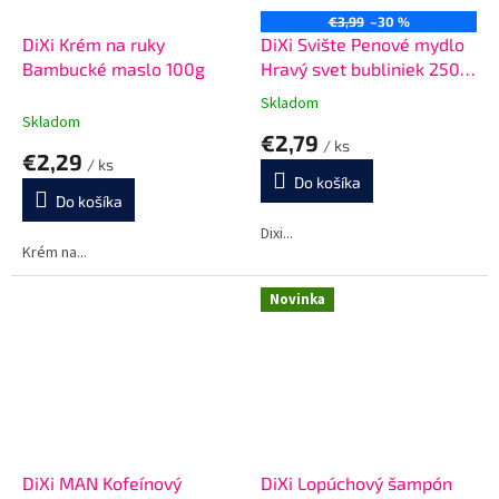
€3,99
–30 %
DiXi Krém na ruky
DiXi Svište Penové mydlo
Bambucké maslo 100g
Hravý svet bubliniek 250
ml
Skladom
Priemerné
Skladom
hodnotenie
€2,79
/ ks
produktu
€2,29
/ ks
je
Do košíka
5,0
Do košíka
z
5
Dixi...
Krém na...
hviezdičiek.
Novinka
DiXi MAN Kofeínový
DiXi Lopúchový šampón