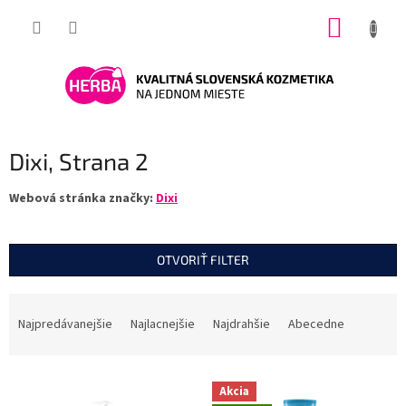
Prejsť
NÁKUP
na
obsah
KOŠÍK
Dixi
, Strana 2
Webová stránka značky:
Dixi
OTVORIŤ FILTER
R
a
Najpredávanejšie
Najlacnejšie
Najdrahšie
Abecedne
d
e
V
n
Akcia
ý
i