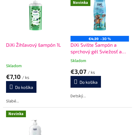
Novinka
p
e
i
p
s
r
p
o
r
d
o
u
€4,39
–30 %
d
k
DiXi Žihľavový šampón 1L
DiXi Svište Šampón a
u
t
sprchový gél Sviežosť a
k
o
sila hôr 400 ml
Skladom
Priemerné
t
v
Skladom
hodnotenie
€3,07
o
/ ks
produktu
€7,10
v
/ ks
je
Do košíka
5,0
Do košíka
z
5
Detský...
Slabé...
hviezdičiek.
Novinka