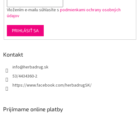
ý
p
Vložením e-mailu súhlasíte s
podmienkami ochrany osobných
i
údajov
s
u
PRIHLÁSIŤ SA
Kontakt
info
@
herbadrug.sk
53/4434360-2
https://www.facebook.com/herbadrugSK/
Prijímame online platby