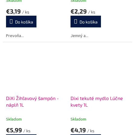
Skladom
Skladom
€3,19
€2,29
/ ks
/ ks
Do košíka
Do košíka
Prevoňa...
Jemný a...
DiXi Žihľavový šampón -
Dixi tekuté mydlo Lúčne
náplň 1L
kvety 1L
Skladom
Skladom
€5,99
€4,19
/ ks
/ ks