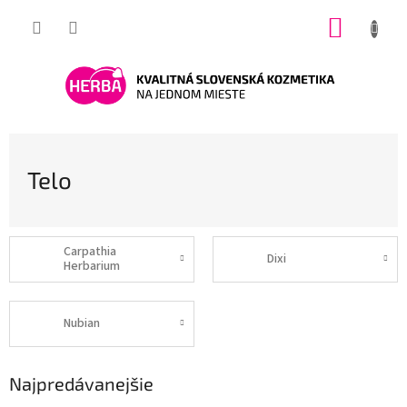
Prejsť
NÁKUP
na
obsah
KOŠÍK
Telo
Carpathia
Dixi
Herbarium
Nubian
Najpredávanejšie