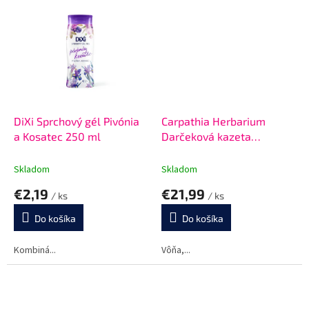
DiXi Sprchový gél Pivónia
Carpathia Herbarium
a Kosatec 250 ml
Darčeková kazeta
Relaxácia a upokojenie
Skladom
Skladom
€2,19
€21,99
/ ks
/ ks
Do košíka
Do košíka
Kombiná...
Vôňa,...