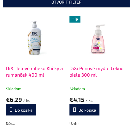
n
OTVORIŤ FILTER
i
e
V
p
Tip
ý
r
p
o
i
d
s
u
p
k
r
t
o
o
d
DiXi Telové mlieko Klíčky a
DiXi Penové mydlo Lekno
v
u
rumanček 400 ml
biele 300 ml
k
t
Skladom
Skladom
o
€6,29
€4,15
v
/ ks
/ ks
Do košíka
Do košíka
DiXi...
Užite...