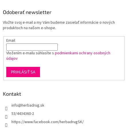
n
c
p
i
i
ä
Odoberať newsletter
e
e
t
p
Vložte svoj e-mail a my Vám budeme zasielať informácie o nových
i
r
produktoch na našom e-shope.
e
v
k
Email
y
v
ý
Vložením e-mailu súhlasíte s
podmienkami ochrany osobných
p
údajov
i
s
PRIHLÁSIŤ SA
u
Kontakt
info
@
herbadrug.sk
53/4434360-2
https://www.facebook.com/herbadrugSK/