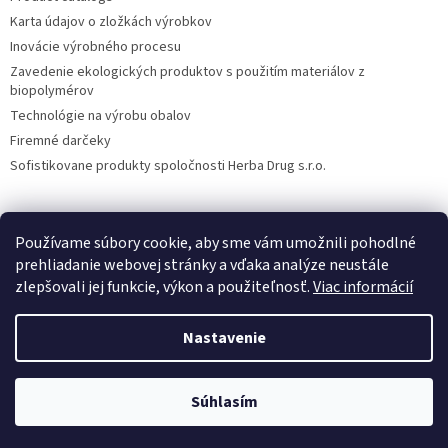
Karta údajov o zložkách výrobkov
Inovácie výrobného procesu
Zavedenie ekologických produktov s použitím materiálov z
biopolymérov
Technológie na výrobu obalov
Firemné darčeky
Sofistikovane produkty spoločnosti Herba Drug s.r.o.
Používame súbory cookie, aby sme vám umožnili pohodlné
DiXi
Carpathia Herbarium
Nubian
prehliadanie webovej stránky a vďaka analýze neustále
zlepšovali jej funkcie, výkon a použiteľnosť.
Viac informácií
Nastavenie
Vytvoril Shoptet
Súhlasím
Copyright 2026
Herba Drug
. Všetky práva vyhradené.