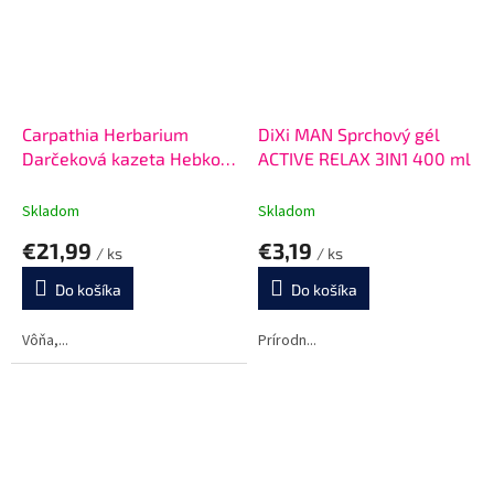
Carpathia Herbarium
DiXi MAN Sprchový gél
Darčeková kazeta Hebkosť
ACTIVE RELAX 3IN1 400 ml
a regenerácia
Skladom
Skladom
€21,99
€3,19
/ ks
/ ks
Do košíka
Do košíka
Vôňa,...
Prírodn...