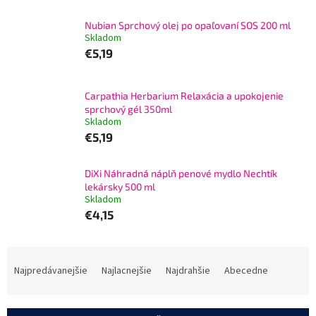
Nubian Sprchový olej po opaľovaní SOS 200 ml
Skladom
€5,19
Carpathia Herbarium Relaxácia a upokojenie
sprchový gél 350ml
Skladom
€5,19
DiXi Náhradná náplň penové mydlo Nechtík
lekársky 500 ml
Skladom
€4,15
R
a
Najpredávanejšie
Najlacnejšie
Najdrahšie
Abecedne
d
e