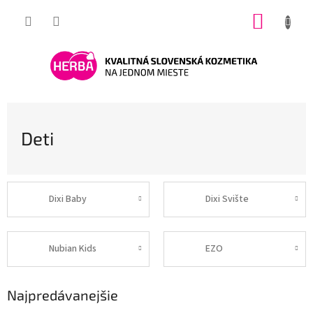
Prejsť
NÁKUP
na
obsah
KOŠÍK
Deti
Dixi Baby
Dixi Svište
Nubian Kids
EZO
Najpredávanejšie