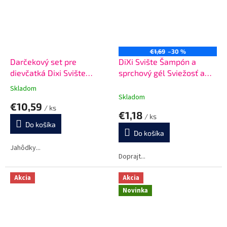
€1,69
–30 %
Darčekový set pre
DiXi Svište Šampón a
dievčatká Dixi Svište
sprchový gél Sviežosť a
Grétka a jej priatelia
sila hôr 100 ml
Skladom
Priemerné
Skladom
hodnotenie
€10,59
/ ks
produktu
€1,18
/ ks
je
Do košíka
5,0
Do košíka
z
5
Jahôdky...
Doprajt...
hviezdičiek.
Akcia
Akcia
Novinka