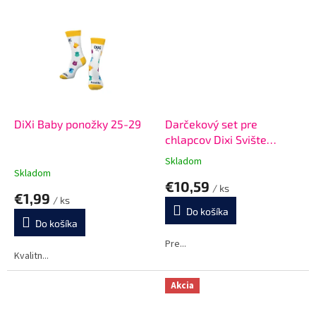
DiXi Baby ponožky 25-29
Darčekový set pre
chlapcov Dixi Svište
Michal a jeho priatelia
Skladom
Priemerné
Skladom
hodnotenie
€10,59
/ ks
produktu
€1,99
/ ks
je
Do košíka
5,0
Do košíka
z
5
Pre...
Kvalitn...
hviezdičiek.
Akcia