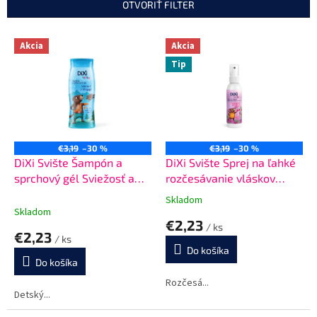
n
OTVORIŤ FILTER
i
e
V
p
Akcia
Akcia
ý
r
Tip
p
o
i
d
s
u
p
k
r
t
o
€3,19
–30 %
€3,19
–30 %
o
d
DiXi Svište Šampón a
DiXi Svište Sprej na ľahké
v
u
sprchový gél Sviežosť a
rozčesávanie vláskov
k
sila hôr 250 ml
Šťavnatosť jahôdok a
Skladom
Priemerné
t
malín 150 ml
Skladom
hodnotenie
€2,23
o
/ ks
produktu
€2,23
v
/ ks
je
Do košíka
5,0
Do košíka
z
5
Rozčesá...
Detský...
hviezdičiek.