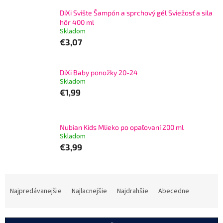
DiXi Svište Šampón a sprchový gél Sviežosť a sila
hôr 400 ml
Skladom
€3,07
DiXi Baby ponožky 20-24
Skladom
€1,99
Nubian Kids Mlieko po opaľovaní 200 ml
Skladom
€3,99
R
a
Najpredávanejšie
Najlacnejšie
Najdrahšie
Abecedne
d
e