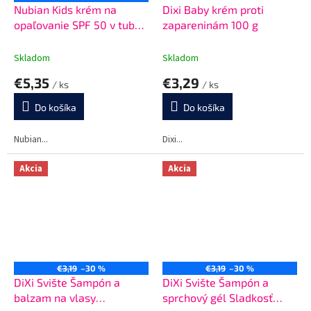
Nubian Kids krém na
Dixi Baby krém proti
opaľovanie SPF 50 v tube
zapareninám 100 g
50g
Skladom
Skladom
€5,35
€3,29
/ ks
/ ks
Do košíka
Do košíka
Nubian...
Dixi...
Akcia
Akcia
€3,19
–30 %
€3,19
–30 %
DiXi Svište Šampón a
DiXi Svište Šampón a
balzam na vlasy
sprchový gél Sladkosť