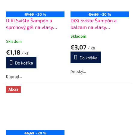
€1,69
–30 %
€4,39
–30 %
DiXi Svište Šampón a
DiXi Svište Šampón a
sprchový gél na vlasy
balzam na vlasy
Šťavnatosť jahôdok a
Šťavnatosť jahôdok a
Skladom
Priemerné
malín 100 ml
malín 400 ml
Skladom
hodnotenie
€3,07
/ ks
produktu
€1,18
/ ks
je
Do košíka
5,0
Do košíka
z
5
Detský...
Doprajt...
hviezdičiek.
Akcia
€6,69
–20 %