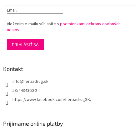
k
Email
y
v
ý
Vložením e-mailu súhlasíte s
podmienkami ochrany osobných
p
údajov
i
s
PRIHLÁSIŤ SA
u
Kontakt
info
@
herbadrug.sk
53/4434360-2
https://www.facebook.com/herbadrugSK/
Prijímame online platby