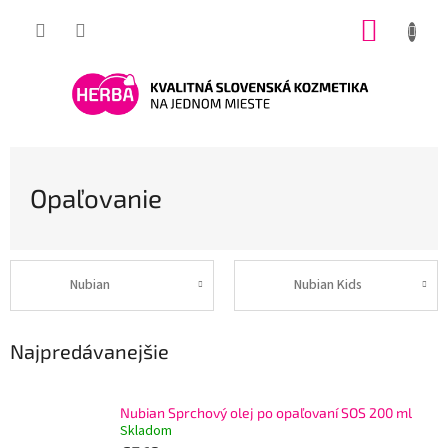
Prejsť
NÁKUP
na
obsah
KOŠÍK
Opaľovanie
Nubian
Nubian Kids
Najpredávanejšie
Nubian Sprchový olej po opaľovaní SOS 200 ml
Skladom