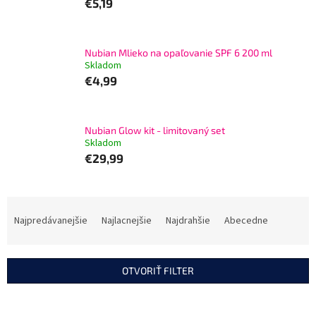
€5,19
Nubian Mlieko na opaľovanie SPF 6 200 ml
Skladom
€4,99
Nubian Glow kit - limitovaný set
Skladom
€29,99
R
a
Najpredávanejšie
Najlacnejšie
Najdrahšie
Abecedne
d
e
n
OTVORIŤ FILTER
i
e
V
p