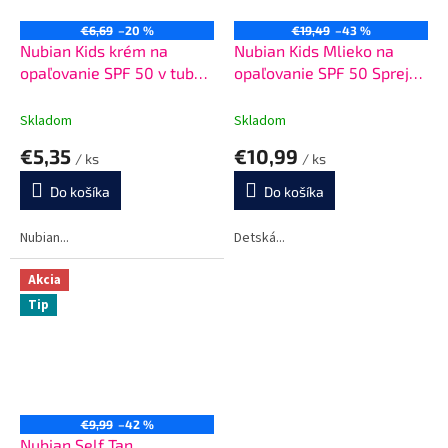
€6,69
–20 %
€19,49
–43 %
Nubian Kids krém na
Nubian Kids Mlieko na
opaľovanie SPF 50 v tube
opaľovanie SPF 50 Sprej
50g
200 ml
Skladom
Skladom
€5,35
€10,99
/ ks
/ ks
Do košíka
Do košíka
Nubian...
Detská...
Akcia
Tip
€9,99
–42 %
Nubian Self Tan