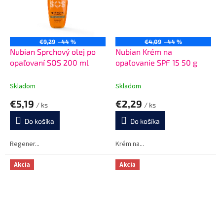
€9,29
–44 %
€4,09
–44 %
Nubian Sprchový olej po
Nubian Krém na
opaľovaní SOS 200 ml
opaľovanie SPF 15 50 g
Skladom
Skladom
€5,19
€2,29
/ ks
/ ks
Do košíka
Do košíka
Regener...
Krém na...
Akcia
Akcia