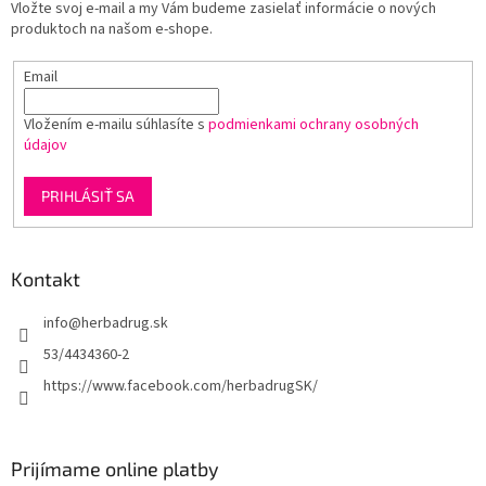
Vložte svoj e-mail a my Vám budeme zasielať informácie o nových
i
r
produktoch na našom e-shope.
e
v
k
Email
y
v
ý
Vložením e-mailu súhlasíte s
podmienkami ochrany osobných
p
údajov
i
s
PRIHLÁSIŤ SA
u
Kontakt
info
@
herbadrug.sk
53/4434360-2
https://www.facebook.com/herbadrugSK/
Prijímame online platby