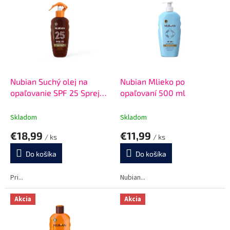
ý
r
p
o
i
d
s
u
p
k
r
t
o
o
d
Nubian Suchý olej na
Nubian Mlieko po
v
u
opaľovanie SPF 25 Sprej
opaľovaní 500 ml
k
200 ml
t
Skladom
Skladom
o
€18,99
€11,99
v
/ ks
/ ks
Do košíka
Do košíka
Pri...
Nubian...
Akcia
Akcia