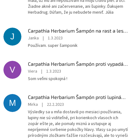
mala, už inú ani nepoužívam na moju citlivú pleť a oči.
Žiadne akné ani začervenanie, ani šupinky. Ďakujem
Herbadrug. Dúfam, že ju nebudete meniť. Júlia
Carpathia Herbarium Šampón na rast a lesk vlasov 350ml
J
Janka
|
1.3.2023
Používam. super šamponik
Carpathia Herbarium Šampón proti vypadávaniu vlasov 350ml
V
Viera
|
1.3.2023
Som veľmi spokojná !
Carpathia Herbarium Šampón proti lupinám 350ml
M
Mirka
|
22.2.2023
Výsledky sa u mňa dostavili po mesiaci používania,
lupiny nie sú viditeľné, pri korienkoch vlasoch ich
zopár ešte je, ale pomaly miznú a ustupuje aj
nepríjemné svrbenie pokožky hlavy. Vlasy sa po umytí
prírodnými zložkami ťažšie rozčesávajú, ale to vyrieši