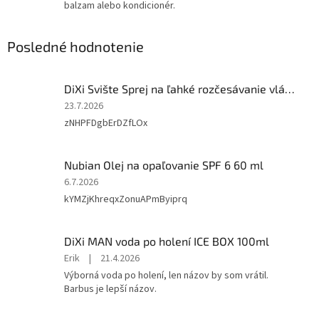
balzam alebo kondicionér.
Posledné hodnotenie
DiXi Svište Sprej na ľahké rozčesávanie vláskov Šťavnatosť jahôdok a malín 150 ml
Hodnotenie
23.7.2026
produktu
zNHPFDgbErDZfLOx
je
5
z
Nubian Olej na opaľovanie SPF 6 60 ml
5
Hodnotenie
6.7.2026
hviezdičiek.
produktu
kYMZjKhreqxZonuAPmByiprq
je
3
z
DiXi MAN voda po holení ICE BOX 100ml
5
Hodnotenie
Erik
|
21.4.2026
hviezdičiek.
produktu
Výborná voda po holení, len názov by som vrátil.
je
Barbus je lepší názov.
5
z