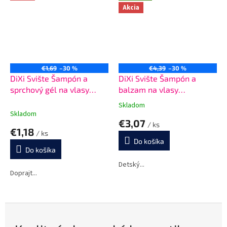
Akcia
€1,69
–30 %
€4,39
–30 %
DiXi Svište Šampón a
DiXi Svište Šampón a
sprchový gél na vlasy
balzam na vlasy
Šťavnatosť jahôdok a
Šťavnatosť jahôdok a
Skladom
Priemerné
malín 100 ml
malín 400 ml
Skladom
hodnotenie
€3,07
/ ks
produktu
€1,18
/ ks
je
Do košíka
5,0
Do košíka
z
5
Detský...
Doprajt...
hviezdičiek.