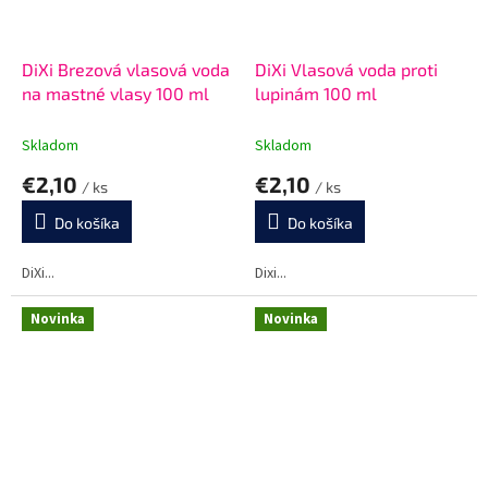
DiXi Brezová vlasová voda
DiXi Vlasová voda proti
na mastné vlasy 100 ml
lupinám 100 ml
Skladom
Skladom
€2,10
€2,10
/ ks
/ ks
Do košíka
Do košíka
DiXi...
Dixi...
Novinka
Novinka