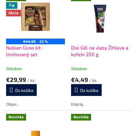
a
Tip
j
Akcia
e
d
n
€44,90
–33 %
o
Nubian Glow kit -
Dixi Gél na vlasy Žihľava a
limitovaný set
kofeín 200 g
m
m
Skladom
Skladom
i
€29,99
€4,49
e
/ ks
/ ks
s
Do košíka
Do košíka
t
Objav...
Dopraj...
e
Novinka
Novinka