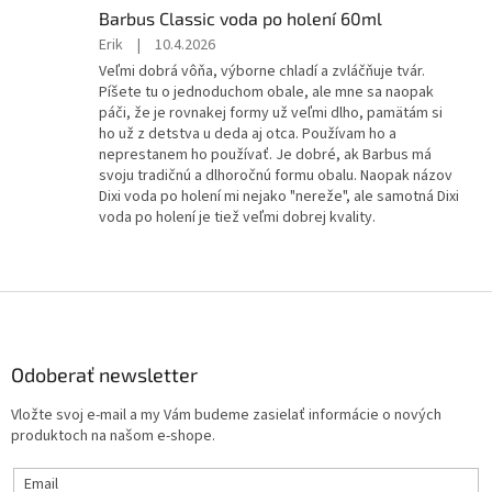
5
Barbus Classic voda po holení 60ml
hviezdičiek.
Hodnotenie
Erik
|
10.4.2026
produktu
Veľmi dobrá vôňa, výborne chladí a zvláčňuje tvár.
je
Píšete tu o jednoduchom obale, ale mne sa naopak
5
páči, že je rovnakej formy už veľmi dlho, pamätám si
z
ho už z detstva u deda aj otca. Používam ho a
5
neprestanem ho používať. Je dobré, ak Barbus má
hviezdičiek.
svoju tradičnú a dlhoročnú formu obalu. Naopak názov
Dixi voda po holení mi nejako "nereže", ale samotná Dixi
voda po holení je tiež veľmi dobrej kvality.
Z
á
p
ä
Odoberať newsletter
t
Vložte svoj e-mail a my Vám budeme zasielať informácie o nových
i
produktoch na našom e-shope.
e
Email