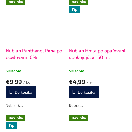
Novinka
Novinka
Tip
Nubian Panthenol Pena po
Nubian Hmla po opaľovaní
opaľovaní 10%
upokojujúca 150 ml
Skladom
Skladom
€9,99
€4,99
/ ks
/ ks
Do košíka
Do košíka
Nubian&...
Dopraj...
Novinka
Novinka
Tip