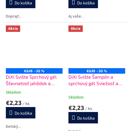
Do košíka
Do košíka
Doprajt...
Aj vaše...
Akcia
Akcia
€3,19
–30 %
€3,19
–30 %
DiXi Svište Sprchový gél
DiXi Svište Šampón a
Šťavnatosť jahôdok a
sprchový gél Sviežosť a
malín 250 ml
sila hôr 250 ml
Skladom
Priemerné
Skladom
hodnotenie
€2,23
/ ks
produktu
€2,23
/ ks
je
Do košíka
5,0
Do košíka
z
5
Detský...