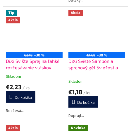
Detský...
hviezdičiek.
Tip
Akcia
Akcia
€3,19
–30 %
€1,69
–30 %
DiXi Svište Sprej na ľahké
DiXi Svište Šampón a
rozčesávanie vláskov
sprchový gél Sviežosť a
Šťavnatosť jahôdok a
sila hôr 100 ml
Skladom
Priemerné
malín 150 ml
Skladom
hodnotenie
€2,23
/ ks
produktu
€1,18
/ ks
je
Do košíka
5,0
Do košíka
z
5
Rozčesá...
Doprajt...
hviezdičiek.
Akcia
Novinka