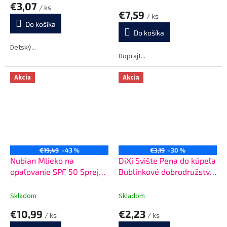
€3,07
/ ks
produktu
€7,59
/ ks
je
Do košíka
5,0
Do košíka
z
5
Detský...
Doprajt...
hviezdičiek.
Akcia
Akcia
€19,49
–43 %
€3,19
–30 %
Nubian Mlieko na
DiXi Svište Pena do kúpeľa
opaľovanie SPF 50 Sprej
Bublinkové dobrodružstvo
200 ml
250 ml
Skladom
Skladom
€10,99
€2,23
/ ks
/ ks