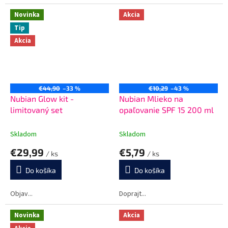
Novinka
Akcia
Tip
Akcia
€44,90
–33 %
€10,29
–43 %
Nubian Glow kit -
Nubian Mlieko na
limitovaný set
opaľovanie SPF 15 200 ml
Skladom
Skladom
€29,99
€5,79
/ ks
/ ks
Do košíka
Do košíka
Objav...
Doprajt...
Novinka
Akcia