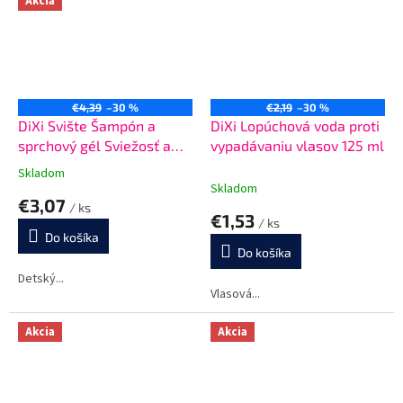
Akcia
€4,39
–30 %
€2,19
–30 %
DiXi Svište Šampón a
DiXi Lopúchová voda proti
sprchový gél Sviežosť a
vypadávaniu vlasov 125 ml
sila hôr 400 ml
Skladom
Priemerné
Skladom
hodnotenie
€3,07
/ ks
produktu
€1,53
/ ks
je
Do košíka
5,0
Do košíka
z
5
Detský...
Vlasová...
hviezdičiek.
Akcia
Akcia