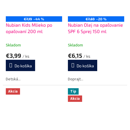
€7,19
–44 %
€7,69
–20 %
Nubian Kids Mlieko po
Nubian Olej na opaľovanie
opaľovaní 200 ml
SPF 6 Sprej 150 ml
Skladom
Skladom
€3,99
€6,15
/ ks
/ ks
Do košíka
Do košíka
Detská...
Doprajt...
Akcia
Tip
Akcia