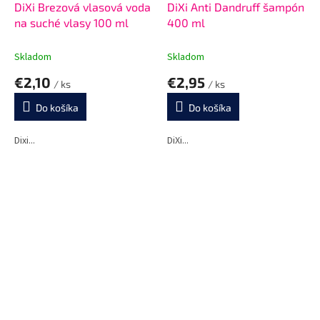
DiXi Brezová vlasová voda
DiXi Anti Dandruff šampón
na suché vlasy 100 ml
400 ml
Skladom
Skladom
€2,10
€2,95
/ ks
/ ks
Do košíka
Do košíka
Dixi...
DiXi...