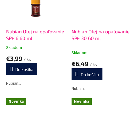
Nubian Olej na opaľovanie
Nubian Olej na opaľovanie
SPF 6 60 ml
SPF 30 60 ml
Skladom
Priemerné
Skladom
hodnotenie
€3,99
/ ks
produktu
€6,49
/ ks
je
Do košíka
3,0
Do košíka
z
5
Nubian...
Nubian...
hviezdičiek.
Novinka
Novinka