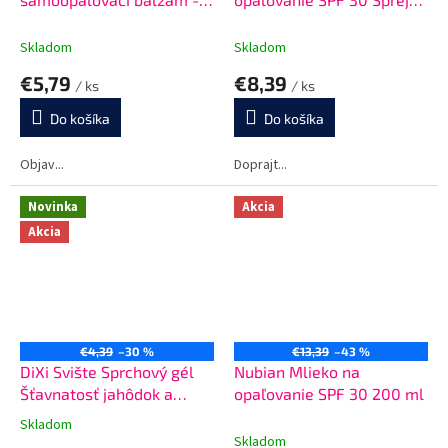
tuba 200g
200 ml
Skladom
Skladom
€5,79
€8,39
/ ks
/ ks
Do košíka
Do košíka
Objav...
Doprajt...
Novinka
Akcia
Akcia
€4,39
–30 %
€13,39
–43 %
DiXi Svište Sprchový gél
Nubian Mlieko na
Šťavnatosť jahôdok a
opaľovanie SPF 30 200 ml
malín 400 ml
Skladom
Priemerné
Skladom
hodnotenie