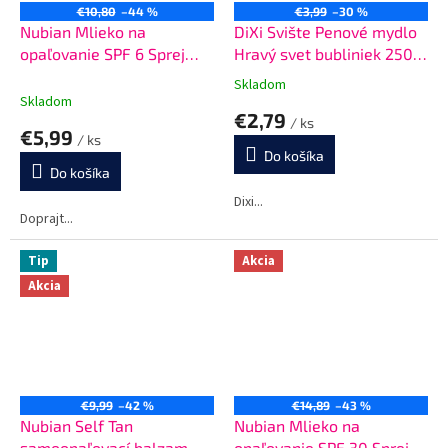
€10,80
–44 %
€3,99
–30 %
Nubian Mlieko na
DiXi Svište Penové mydlo
opaľovanie SPF 6 Sprej
Hravý svet bubliniek 250
200 ml
ml
Skladom
Priemerné
Skladom
hodnotenie
€2,79
/ ks
produktu
€5,99
/ ks
je
Do košíka
5,0
Do košíka
z
5
Dixi...
Doprajt...
hviezdičiek.
Tip
Akcia
Akcia
€9,99
–42 %
€14,89
–43 %
Nubian Self Tan
Nubian Mlieko na
samoopaľovací balzam -
opaľovanie SPF 30 Sprej