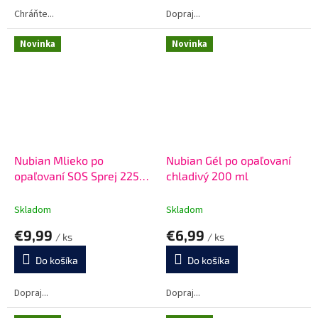
Chráňte...
Dopraj...
Novinka
Novinka
Nubian Mlieko po
Nubian Gél po opaľovaní
opaľovaní SOS Sprej 225
chladivý 200 ml
ml
Skladom
Skladom
€9,99
€6,99
/ ks
/ ks
Do košíka
Do košíka
Dopraj...
Dopraj...