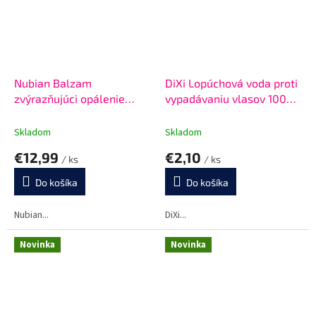
Nubian Balzam
DiXi Lopúchová voda proti
zvýrazňujúci opálenie
vypadávaniu vlasov 100
Golden touch
ml
Skladom
Skladom
€12,99
€2,10
/ ks
/ ks
Do košíka
Do košíka
Nubian...
DiXi...
Novinka
Novinka