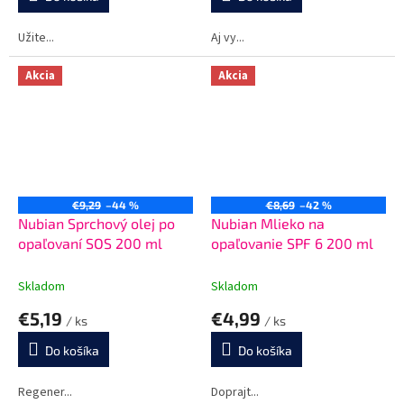
Užite...
Aj vy...
Akcia
Akcia
€9,29
–44 %
€8,69
–42 %
Nubian Sprchový olej po
Nubian Mlieko na
opaľovaní SOS 200 ml
opaľovanie SPF 6 200 ml
Skladom
Skladom
€5,19
€4,99
/ ks
/ ks
Do košíka
Do košíka
Regener...
Doprajt...