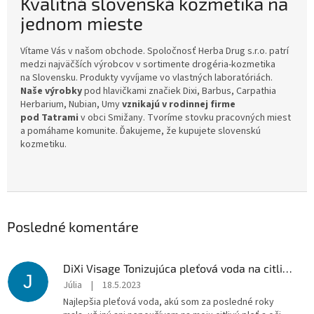
Kvalitná slovenská kozmetika na
jednom mieste
Vítame Vás v našom obchode. Spoločnosť Herba Drug s.r.o. patrí
medzi najväčších výrobcov v sortimente drogéria-kozmetika
na Slovensku. Produkty vyvíjame vo vlastných laboratóriách.
Naše výrobky
pod hlavičkami značiek Dixi, Barbus, Carpathia
Herbarium, Nubian, Umy
vznikajú v rodinnej firme
pod Tatrami
v obci Smižany. Tvoríme stovku pracovných miest
a pomáhame komunite. Ďakujeme, že kupujete slovenskú
kozmetiku.
Posledné komentáre
DiXi Visage Tonizujúca pleťová voda na citlivú pleť 200 ml
J
Júlia
|
18.5.2023
Najlepšia pleťová voda, akú som za posledné roky